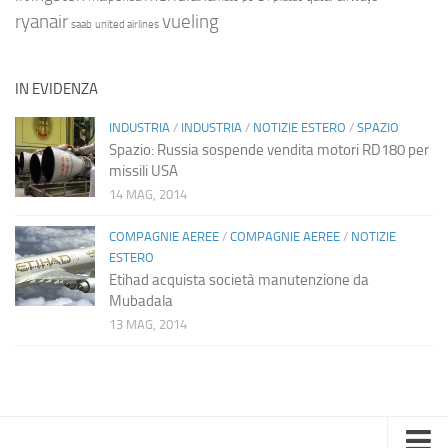
ryanair
vueling
saab
united airlines
IN EVIDENZA
INDUSTRIA
/
INDUSTRIA
/
NOTIZIE ESTERO
/
SPAZIO
Spazio: Russia sospende vendita motori RD180 per
missili USA
14 MAG, 2014
COMPAGNIE AEREE
/
COMPAGNIE AEREE
/
NOTIZIE
ESTERO
Etihad acquista società manutenzione da
Mubadala
13 MAG, 2014