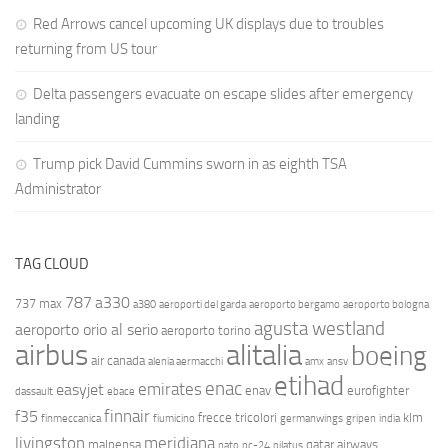
Red Arrows cancel upcoming UK displays due to troubles
returning from US tour
Delta passengers evacuate on escape slides after emergency
landing
Trump pick David Cummins sworn in as eighth TSA
Administrator
TAG CLOUD
787
a330
737 max
a380
aeroporti del garda
aeroporto bergamo
aeroporto bologna
agusta westland
aeroporto orio al serio
aeroporto torino
airbus
alitalia
boeing
air canada
alenia aermacchi
amx
ansv
etihad
enac
emirates
easyjet
enav
eurofighter
dassault
ebace
finnair
f35
frecce tricolori
klm
finmeccanica
fiumicino
germanwings
gripen
india
livingston
meridiana
malpensa
qatar airways
nato
pc-24
pilatus