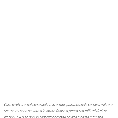
Industria
Notizie Estero
Compagnie Aeree
Forze Aeree
Industria
Media
Video
Aeroporti
Compagnie Aeree
Forze Aeree
Incidenti
Caro direttore, nel corso della mia ormai quarantennale carriera militare
Industria
spesso mi sono trovato a lavorare fianco a fianco con militari di altre
Nazioni, NATO e non, in contesti operativi ad alta e bassa intensità. Si