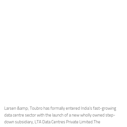
Industria
Notizie Estero
Compagnie Aeree
Forze Aeree
Industria
Media
Video
Aeroporti
Compagnie Aeree
Forze Aeree
Incidenti
Larsen &amp; Toubro has formally entered India’s fast-growing
data centre sector with the launch of a new wholly owned step-
Industria
down subsidiary, LTA Data Centres Private Limited.The