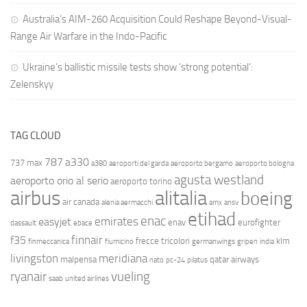
Australia’s AIM-260 Acquisition Could Reshape Beyond-Visual-
Range Air Warfare in the Indo-Pacific
Ukraine’s ballistic missile tests show ‘strong potential’:
Zelenskyy
TAG CLOUD
787
a330
737 max
a380
aeroporti del garda
aeroporto bergamo
aeroporto bologna
agusta westland
aeroporto orio al serio
aeroporto torino
airbus
alitalia
boeing
air canada
alenia aermacchi
amx
ansv
etihad
enac
emirates
easyjet
enav
eurofighter
dassault
ebace
finnair
f35
frecce tricolori
klm
finmeccanica
fiumicino
germanwings
gripen
india
livingston
meridiana
malpensa
qatar airways
nato
pc-24
pilatus
ryanair
vueling
saab
united airlines