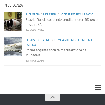
IN EVIDENZA
INDUSTRIA
/
INDUSTRIA
/
NOTIZIE ESTERO
/
SPAZIO
Spazio: Russia sospende vendita motori RD180 per
missili USA
14 MAG, 2014
COMPAGNIE AEREE
/
COMPAGNIE AEREE
/
NOTIZIE
ESTERO
Etihad acquista società manutenzione da
Mubadala
13 MAG, 2014
Home