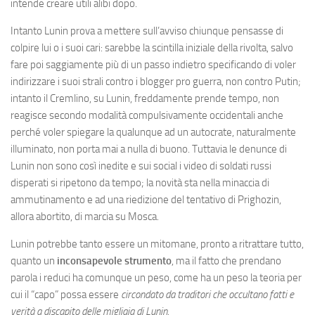
intende creare utili alibi dopo.
Intanto Lunin prova a mettere sull’avviso chiunque pensasse di
colpire lui o i suoi cari: sarebbe la scintilla iniziale della rivolta, salvo
fare poi saggiamente più di un passo indietro specificando di voler
indirizzare i suoi strali contro i blogger pro guerra, non contro Putin;
intanto il Cremlino, su Lunin, freddamente prende tempo, non
reagisce secondo modalità compulsivamente occidentali anche
perché voler spiegare la qualunque ad un autocrate, naturalmente
illuminato, non porta mai a nulla di buono. Tuttavia le denunce di
Lunin non sono così inedite e sui social i video di soldati russi
disperati si ripetono da tempo; la novità sta nella minaccia di
ammutinamento e ad una riedizione del tentativo di Prighozin,
allora abortito, di marcia su Mosca.
Lunin potrebbe tanto essere un mitomane, pronto a ritrattare tutto,
quanto un
inconsapevole strumento
, ma il fatto che prendano
parola i reduci ha comunque un peso, come ha un peso la teoria per
cui il “capo” possa essere
circondato da traditori che occultano fatti e
verità a discapito delle migliaia di Lunin
.