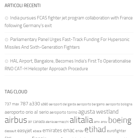
ARTICOLI RECENTI
India pursues FCAS fighter jet program collaboration with France
following Germany’s exit
Parliamentary Panel Urges Fast-Track Funding For Hypersonic
Missiles And Sixth-Generation Fighters
HAL Airport, Bangalore, Becomes India’s First To Operationalise
RNO CAT-H Helicopter Approach Procedure
TAG CLOUD
787
a330
737 max
a380
aeroporti del garda
aeroporto bergamo
aeroporto bologna
agusta westland
aeroporto orio al serio
aeroporto torino
airbus
alitalia
boeing
air canada
alenia aermacchi
amx
ansv
etihad
enac
emirates
easyjet
enav
eurofighter
dassault
ebace