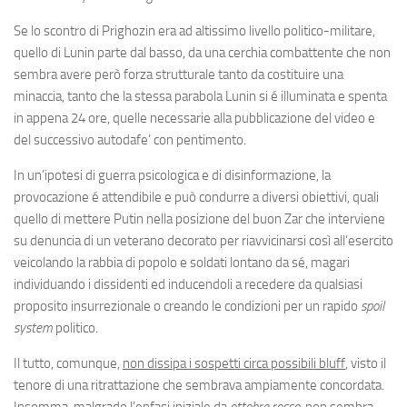
Se lo scontro di Prighozin era ad altissimo livello politico-militare,
quello di Lunin parte dal basso, da una cerchia combattente che non
sembra avere però forza strutturale tanto da costituire una
minaccia, tanto che la stessa parabola Lunin si é illuminata e spenta
in appena 24 ore, quelle necessarie alla pubblicazione del video e
del successivo autodafe’ con pentimento.
In un’ipotesi di guerra psicologica e di disinformazione, la
provocazione é attendibile e può condurre a diversi obiettivi, quali
quello di mettere Putin nella posizione del buon Zar che interviene
su denuncia di un veterano decorato per riavvicinarsi così all’esercito
veicolando la rabbia di popolo e soldati lontano da sé, magari
individuando i dissidenti ed inducendoli a recedere da qualsiasi
proposito insurrezionale o creando le condizioni per un rapido
spoil
system
politico.
Il tutto, comunque,
non dissipa i sospetti circa possibili bluff
, visto il
tenore di una ritrattazione che sembrava ampiamente concordata.