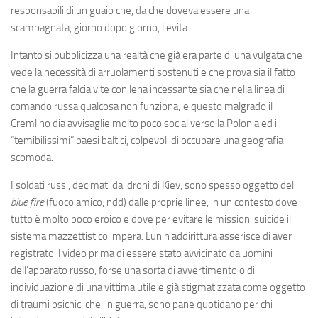
responsabili di un guaio che, da che doveva essere una
scampagnata, giorno dopo giorno, lievita.
Intanto si pubblicizza una realtà che già era parte di una vulgata che
vede la necessità di arruolamenti sostenuti e che prova sia il fatto
che la guerra falcia vite con lena incessante sia che nella linea di
comando russa qualcosa non funziona; e questo malgrado il
Cremlino dia avvisaglie molto poco social verso la Polonia ed i
“temibilissimi” paesi baltici, colpevoli di occupare una geografia
scomoda.
I soldati russi, decimati dai droni di Kiev, sono spesso oggetto del
blue fire
(fuoco amico, ndd) dalle proprie linee, in un contesto dove
tutto è molto poco eroico e dove per evitare le missioni suicide il
sistema mazzettistico impera. Lunin addirittura asserisce di aver
registrato il video prima di essere stato avvicinato da uomini
dell’apparato russo, forse una sorta di avvertimento o di
individuazione di una vittima utile e già stigmatizzata come oggetto
di traumi psichici che, in guerra, sono pane quotidano per chi