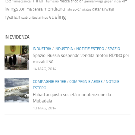
finnair
f35
frecce tricolori
klm
finmeccanica
fiumicino
germanwings
gripen
india
livingston
meridiana
malpensa
qatar airways
nato
pc-24
pilatus
ryanair
vueling
saab
united airlines
IN EVIDENZA
INDUSTRIA
/
INDUSTRIA
/
NOTIZIE ESTERO
/
SPAZIO
Spazio: Russia sospende vendita motori RD180 per
missili USA
14 MAG, 2014
COMPAGNIE AEREE
/
COMPAGNIE AEREE
/
NOTIZIE
ESTERO
Etihad acquista società manutenzione da
Mubadala
13 MAG, 2014