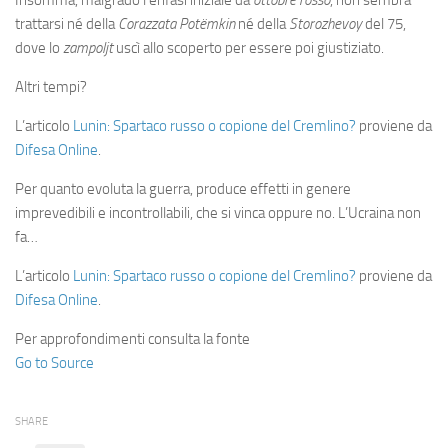
Insomma, malgrado l’enfasi iniziale da
ottobre rosso
, non sembra
trattarsi né della
Corazzata Potëmkin
né della
Storozhevoy
del 75,
dove lo
zampoljt
uscì allo scoperto per essere poi giustiziato.
Altri tempi?
L’articolo
Lunin: Spartaco russo o copione del Cremlino?
proviene da
Difesa Online
.
Per quanto evoluta la guerra, produce effetti in genere
imprevedibili e incontrollabili, che si vinca oppure no. L’Ucraina non
fa…
L’articolo
Lunin: Spartaco russo o copione del Cremlino?
proviene da
Difesa Online
.
Per approfondimenti consulta la fonte
Go to Source
SHARE