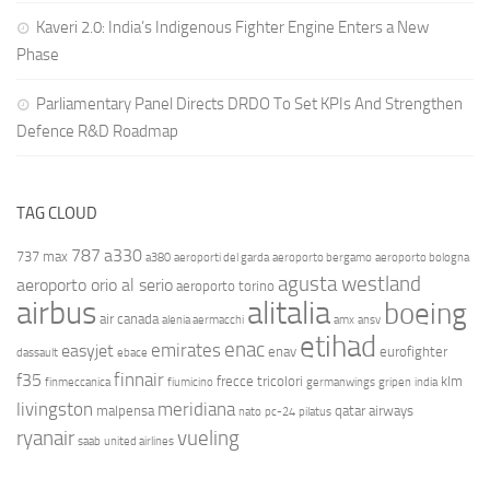
Kaveri 2.0: India’s Indigenous Fighter Engine Enters a New
Phase
Parliamentary Panel Directs DRDO To Set KPIs And Strengthen
Defence R&D Roadmap
TAG CLOUD
787
a330
737 max
a380
aeroporti del garda
aeroporto bergamo
aeroporto bologna
agusta westland
aeroporto orio al serio
aeroporto torino
airbus
alitalia
boeing
air canada
alenia aermacchi
amx
ansv
etihad
enac
emirates
easyjet
enav
eurofighter
dassault
ebace
finnair
f35
frecce tricolori
klm
finmeccanica
fiumicino
germanwings
gripen
india
livingston
meridiana
malpensa
qatar airways
nato
pc-24
pilatus
ryanair
vueling
saab
united airlines