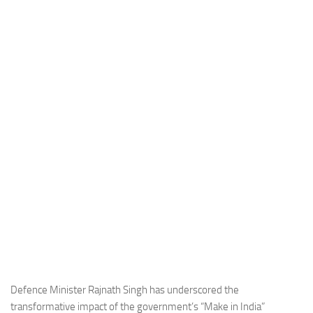
Industria
Notizie Estero
Compagnie Aeree
Forze Aeree
Industria
Media
Video
Aeroporti
Compagnie Aeree
Forze Aeree
Incidenti
Industria
Defence Minister Rajnath Singh has underscored the
transformative impact of the government’s “Make in India”