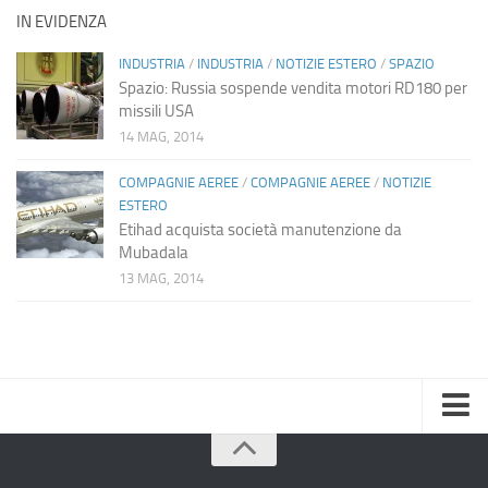
IN EVIDENZA
INDUSTRIA
/
INDUSTRIA
/
NOTIZIE ESTERO
/
SPAZIO
Spazio: Russia sospende vendita motori RD180 per
missili USA
14 MAG, 2014
COMPAGNIE AEREE
/
COMPAGNIE AEREE
/
NOTIZIE
ESTERO
Etihad acquista società manutenzione da
Mubadala
13 MAG, 2014
Home