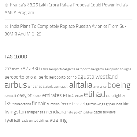
France’s ₹3.25 Lakh Crore Rafale Proposal Could Power India’s
AMCA Program
India Plans To Completely Replace Russian Avionics From Su-
30MKI And MiG-29
TAG CLOUD
787
a330
737 max
a380
aeroporti del garda
aeroporto bergamo
aeroporto bologna
agusta westland
aeroporto orio al serio
aeroporto torino
airbus
alitalia
boeing
air canada
alenia aermacchi
amx
ansv
etihad
enac
emirates
easyjet
enav
eurofighter
dassault
ebace
finnair
f35
frecce tricolori
klm
finmeccanica
fiumicino
germanwings
gripen
india
livingston
meridiana
malpensa
qatar airways
nato
pc-24
pilatus
ryanair
vueling
saab
united airlines