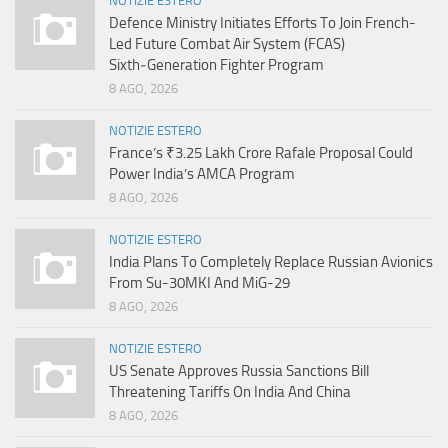
NOTIZIE ESTERO
Defence Ministry Initiates Efforts To Join French-
Led Future Combat Air System (FCAS)
Sixth‑Generation Fighter Program
8 AGO, 2026
NOTIZIE ESTERO
France’s ₹3.25 Lakh Crore Rafale Proposal Could
Power India’s AMCA Program
8 AGO, 2026
NOTIZIE ESTERO
India Plans To Completely Replace Russian Avionics
From Su-30MKI And MiG-29
8 AGO, 2026
NOTIZIE ESTERO
US Senate Approves Russia Sanctions Bill
Threatening Tariffs On India And China
8 AGO, 2026