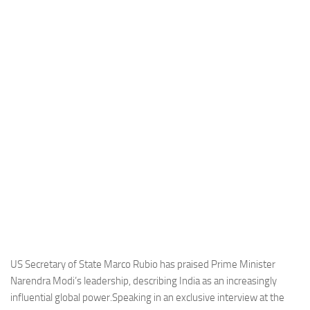
Industria
Notizie Estero
Compagnie Aeree
Forze Aeree
Industria
Media
Video
Aeroporti
Compagnie Aeree
Forze Aeree
Incidenti
US Secretary of State Marco Rubio has praised Prime Minister
Narendra Modi’s leadership, describing India as an increasingly
Industria
influential global power.Speaking in an exclusive interview at the