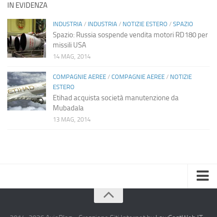
IN EVIDENZA
INDUSTRIA
/
INDUSTRIA
/
NOTIZIE ESTERO
/
SPAZIO
Spazio: Russia sospende vendita motori RD180 per
missili USA
14 MAG, 2014
COMPAGNIE AEREE
/
COMPAGNIE AEREE
/
NOTIZIE
ESTERO
Etihad acquista società manutenzione da
Mubadala
13 MAG, 2014
Home
Chi Siamo