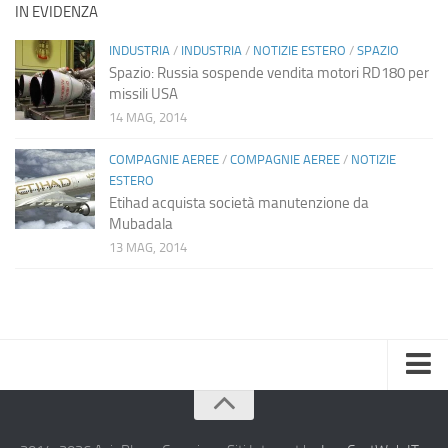
IN EVIDENZA
INDUSTRIA
/
INDUSTRIA
/
NOTIZIE ESTERO
/
SPAZIO
Spazio: Russia sospende vendita motori RD180 per
missili USA
14 MAG, 2014
COMPAGNIE AEREE
/
COMPAGNIE AEREE
/
NOTIZIE
ESTERO
Etihad acquista società manutenzione da
Mubadala
13 MAG, 2014
Home
Chi Siamo