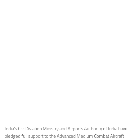
Industria
Notizie Estero
Compagnie Aeree
Forze Aeree
Industria
Media
Video
Aeroporti
Compagnie Aeree
Forze Aeree
Incidenti
Industria
India’s Civil Aviation Ministry and Airports Authority of India have
pledged full support to the Advanced Medium Combat Aircraft