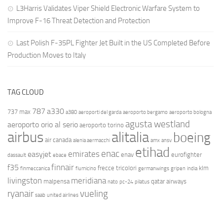
L3Harris Validates Viper Shield Electronic Warfare System to
Improve F-16 Threat Detection and Protection
Last Polish F-35PL Fighter Jet Built in the US Completed Before
Production Moves to Italy
TAG CLOUD
787
a330
737 max
a380
aeroporti del garda
aeroporto bergamo
aeroporto bologna
agusta westland
aeroporto orio al serio
aeroporto torino
airbus
alitalia
boeing
air canada
alenia aermacchi
amx
ansv
etihad
enac
emirates
easyjet
enav
eurofighter
dassault
ebace
finnair
f35
frecce tricolori
klm
finmeccanica
fiumicino
germanwings
gripen
india
livingston
meridiana
malpensa
qatar airways
nato
pc-24
pilatus
ryanair
vueling
saab
united airlines