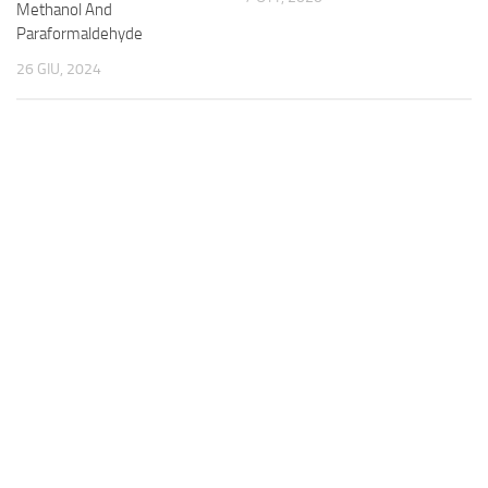
Methanol And
Paraformaldehyde
26 GIU, 2024