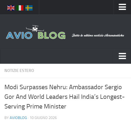
Home
Chi Siamo
Media
Foto
Video
Notizie Italia
NOTIZIE ESTERO
Contatti
Aeronautica Civile
Privacy
Modi Surpasses Nehru: Ambassador Sergio
Aeronautica Militare
Pubblicità
Gor And World Leaders Hail India’s Longest-
Aeroporti
Disclaimer
Serving Prime Minister
Compagnie Aeree
Feed
BY
AVIOBLOG
· 10 GIUGNO 2026
Forze Aeree
Prenota Voli
Incidenti e inconvenienti aerei