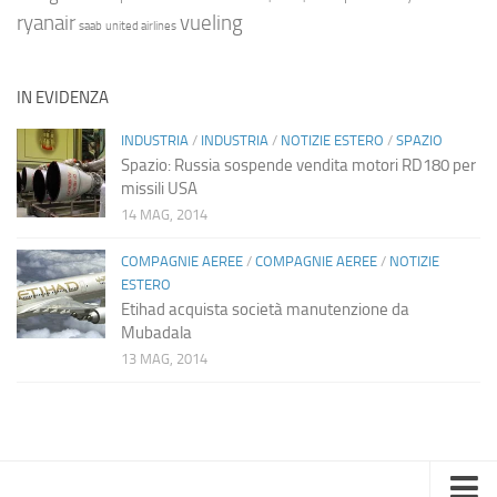
ryanair
vueling
saab
united airlines
IN EVIDENZA
INDUSTRIA
/
INDUSTRIA
/
NOTIZIE ESTERO
/
SPAZIO
Spazio: Russia sospende vendita motori RD180 per
missili USA
14 MAG, 2014
COMPAGNIE AEREE
/
COMPAGNIE AEREE
/
NOTIZIE
ESTERO
Etihad acquista società manutenzione da
Mubadala
13 MAG, 2014