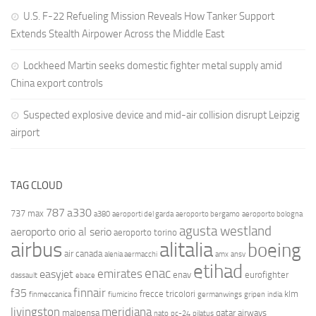
U.S. F-22 Refueling Mission Reveals How Tanker Support
Extends Stealth Airpower Across the Middle East
Lockheed Martin seeks domestic fighter metal supply amid
China export controls
Suspected explosive device and mid-air collision disrupt Leipzig
airport
TAG CLOUD
787
a330
737 max
a380
aeroporti del garda
aeroporto bergamo
aeroporto bologna
agusta westland
aeroporto orio al serio
aeroporto torino
airbus
alitalia
boeing
air canada
alenia aermacchi
amx
ansv
etihad
enac
emirates
easyjet
enav
eurofighter
dassault
ebace
finnair
f35
frecce tricolori
klm
finmeccanica
fiumicino
germanwings
gripen
india
livingston
meridiana
malpensa
qatar airways
nato
pc-24
pilatus