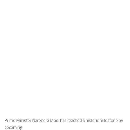
Industria
Notizie Estero
Compagnie Aeree
Forze Aeree
Industria
Media
Video
Aeroporti
Compagnie Aeree
Forze Aeree
Incidenti
Industria
Prime Minister Narendra Modi has reached a historic milestone by
becoming