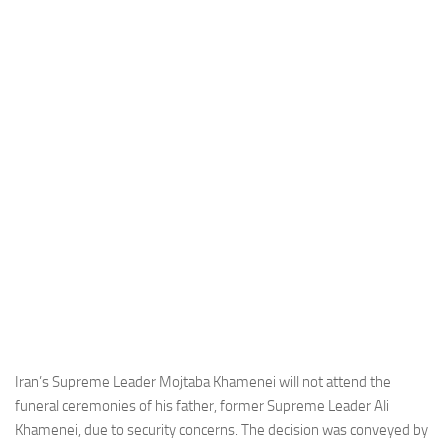
Industria
Notizie Estero
Compagnie Aeree
Forze Aeree
Industria
Media
Video
Aeroporti
Compagnie Aeree
Forze Aeree
Incidenti
Iran’s Supreme Leader Mojtaba Khamenei will not attend the
funeral ceremonies of his father, former Supreme Leader Ali
Industria
Khamenei, due to security concerns. The decision was conveyed by