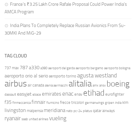
France’s ₹3.25 Lakh Crore Rafale Proposal Could Power India’s
AMCA Program
India Plans To Completely Replace Russian Avionics From Su-
30MKI And MiG-29
TAG CLOUD
787
a330
737 max
a380
aeroporti del garda
aeroporto bergamo
aeroporto bologna
agusta westland
aeroporto orio al serio
aeroporto torino
airbus
alitalia
boeing
air canada
alenia aermacchi
amx
ansv
etihad
enac
emirates
easyjet
enav
eurofighter
dassault
ebace
finnair
f35
frecce tricolori
klm
finmeccanica
fiumicino
germanwings
gripen
india
livingston
meridiana
malpensa
qatar airways
nato
pc-24
pilatus
ryanair
vueling
saab
united airlines