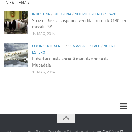
IN EVIDENZA
INDUSTRIA
/
INDUSTRIA
/
NOTIZIE ESTERO
/
SPAZIO
Spazio: Russia sospende vendita motori RD180 per
missili USA
14 MAG, 2014
COMPAGNIE AEREE
/
COMPAGNIE AEREE
/
NOTIZIE
ESTERO
Etihad acquista società manutenzione da
Mubadala
13 MAG, 2014
Home
Chi Siamo