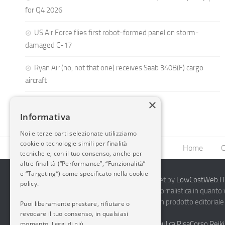
for Q4 2026
US Air Force flies first robot-formed panel on storm-
damaged C-17
Ryan Air (no, not that one) receives Saab 340B(F) cargo
aircraft
×
Informativa
Noi e terze parti selezionate utilizziamo
cookie o tecnologie simili per finalità
Home
C
tecniche e, con il tuo consenso, anche per
altre finalità (“Performance”, “Funzionalità”
e “Targeting”) come specificato nella cookie
2014-2026 AvioBlog - Creazione Siti Internet by
LowCostWeb.IT 
policy.
Questo blog non rappresenta una testata giornalistica in quanto
periodicità. Non può pertanto considerarsi un prodotto editoriale 
Puoi liberamente prestare, rifiutare o
7.03.2001.
Disclaimer Completo
revocare il tuo consenso, in qualsiasi
Vendita Abbigliamento Sicurezza
Termoidraulica Pisa
Corso Reiki
momento.
Leggi di più