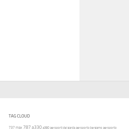
TAG CLOUD
787
a330
737 max
a380
aeroporti del garda
aeroporto bergamo
aeroporto