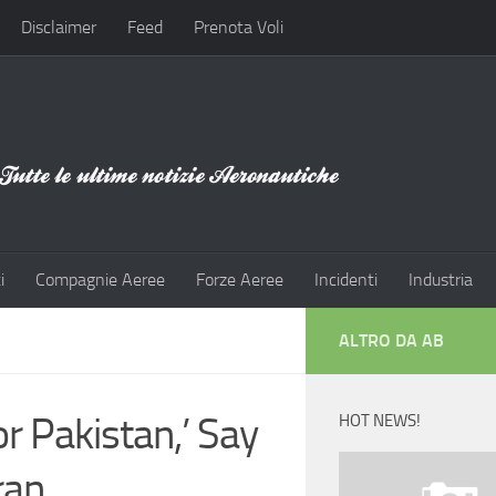
Disclaimer
Feed
Prenota Voli
i
Compagnie Aeree
Forze Aeree
Incidenti
Industria
ALTRO DA AB
 Pakistan,’ Say
HOT NEWS!
ran