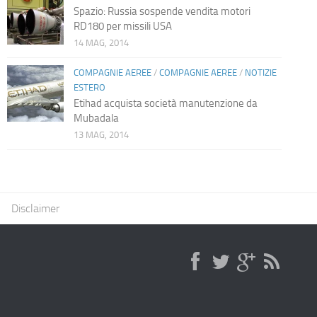
Spazio: Russia sospende vendita motori
RD180 per missili USA
14 MAG, 2014
COMPAGNIE AEREE
/
COMPAGNIE AEREE
/
NOTIZIE
ESTERO
Etihad acquista società manutenzione da
Mubadala
13 MAG, 2014
Disclaimer