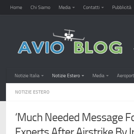
Home
Chi Siamo
Media
Contatti
Pubblicità
Notizie Italia
Notizie Estero
Media
Aeroport
NOTIZIE ESTERO
‘Much Needed Message For
Experts After Airstrike By I