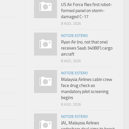
US Air Force flies first robot-
formed panel on storm-
damaged C-17
8 AGO, 2026
NOTIZIE ESTERO
Ryan Air (no, not that one)
receives Saab 340B(F) cargo
aircraft
8 AGO, 2026
NOTIZIE ESTERO
Malaysia Airlines cabin crew
face drug check as
mandatory pilot screening
begins
8 AGO, 2026
NOTIZIE ESTERO
JAL, Malaysia Airlines