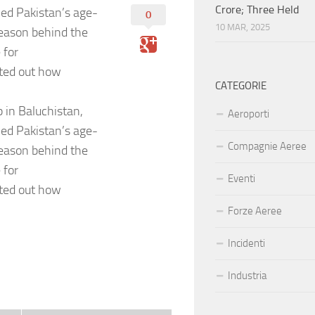
Crore; Three Held
med Pakistan’s age-
0
10 MAR, 2025
 reason behind the
 for
nted out how
CATEGORIE
p in Baluchistan,
Aeroporti
med Pakistan’s age-
Compagnie Aeree
 reason behind the
 for
Eventi
nted out how
Forze Aeree
Incidenti
Industria