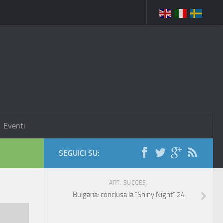
Eventi
SEGUICI SU:
ART. SUCCES.
Bulgaria: conclusa la “Shiny Night” 24