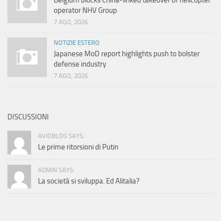
Belgium blocks China-linked takeover of helicopter
operator NHV Group
7 AGO, 2026
NOTIZIE ESTERO
Japanese MoD report highlights push to bolster
defense industry
7 AGO, 2026
DISCUSSIONI
AVIOBLOG SAYS:
Le prime ritorsioni di Putin
ADMIN SAYS:
La società si sviluppa. Ed Alitalia?