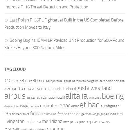
Improve F-16 Threat Detection and Protection
Last Polish F-35PL Fighter Jet Built in the US Completed Before
Production Moves to Italy
Boeing Begins JDAM LR Payload Unit Production for 500-Pound
Strikes Beyond 300 Nautical Miles
TAG CLOUD
787
a330
737 max
a380
aeroporti del garda
aeroporto bergamo
aeroporto bologna
agusta westland
aeroporto orio al serio
aeroporto torino
airbus
alitalia
boeing
air canada
alenia aermacchi
amx
ansv
etihad
enac
emirates
easyjet
enav
eurofighter
dassault
ebace
finnair
f35
frecce tricolori
klm
finmeccanica
fiumicino
germanwings
gripen
india
livingston
meridiana
malpensa
qatar airways
nato
pc-24
pilatus
ryanair
vueling
saab
united airlines