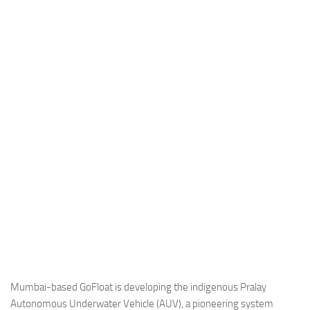
Industria
Notizie Estero
Compagnie Aeree
Forze Aeree
Industria
Media
Video
Aeroporti
Compagnie Aeree
Forze Aeree
Incidenti
Industria
Mumbai-based GoFloat is developing the indigenous Pralay
Autonomous Underwater Vehicle (AUV), a pioneering system