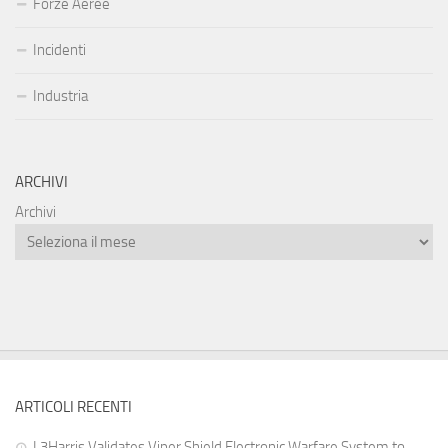
Forze Aeree
Incidenti
Industria
ARCHIVI
Archivi
ARTICOLI RECENTI
L3Harris Validates Viper Shield Electronic Warfare System to