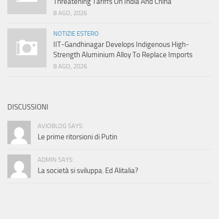
Threatening Tariffs On India And China
8 AGO, 2026
NOTIZIE ESTERO
IIT-Gandhinagar Develops Indigenous High-
Strength Aluminium Alloy To Replace Imports
8 AGO, 2026
DISCUSSIONI
AVIOBLOG SAYS:
Le prime ritorsioni di Putin
ADMIN SAYS:
La società si sviluppa. Ed Alitalia?