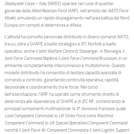
Eventi
Deployable Corps
– Italy (NRDC) operare nel ruolo di quartier
generale della
Allied Reaction Force
(ARF), nell’ambito del
NATO Force
Model
, simulando un rapido dispiegamento nell’area baltica del Nord
Europa con compiti di deterrenza e difesa.
L’attività ha coinvolto personale distribuito in diversi comandi NATO,
tra cui, oltre a SHAPE a livello strategico e JFC Norfolk a livello
operativo, anche il
Joint Warfare Centre
di Stavanger, in Norvegia, il
Joint Force Command Naples
e il
Joint Force Command Brunssum
, in un
ambiente completamente interconnesso e multidominio. Questo
modello distribuito ha consentito di testare capacità avanzate di
comando e controllo, garantendo continuità operativa, rapidità
decisionale e coordinamento tra le forze. Nel corso
dell’esercitazione, l’ARF ha operato come strumento diretto di
deterrenza alle dipendenze di SHAPE e di JFC NF, orchestrando le
principali componenti multinazionali: la 3ª divisione francese quale
Land Component Command
, lo
UK Strike Force come Maritime
Component Command
, lo
UK Special Operations Component Command
nonché il
Joint Force Air Component Command
e il
Joint Logistic Support