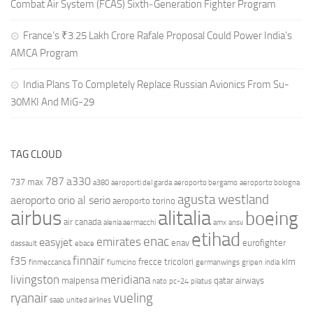
Combat Air System (FCAS) Sixth‑Generation Fighter Program
France’s ₹3.25 Lakh Crore Rafale Proposal Could Power India’s
AMCA Program
India Plans To Completely Replace Russian Avionics From Su-
30MKI And MiG-29
TAG CLOUD
787
a330
737 max
a380
aeroporti del garda
aeroporto bergamo
aeroporto bologna
agusta westland
aeroporto orio al serio
aeroporto torino
airbus
alitalia
boeing
air canada
alenia aermacchi
amx
ansv
etihad
enac
emirates
easyjet
enav
eurofighter
dassault
ebace
finnair
f35
frecce tricolori
klm
finmeccanica
fiumicino
germanwings
gripen
india
livingston
meridiana
malpensa
qatar airways
nato
pc-24
pilatus
ryanair
vueling
saab
united airlines