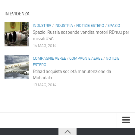
IN EVIDENZA
INDUSTRIA
/
INDUSTRIA
/
NOTIZIE ESTERO
/
SPAZIO
Spazio: Russia sospende vendita motori RD180 per
missili USA
14 MAG, 2014
COMPAGNIE AEREE
/
COMPAGNIE AEREE
/
NOTIZIE
ESTERO
Etihad acquista società manutenzione da
Mubadala
13 MAG, 2014
Home