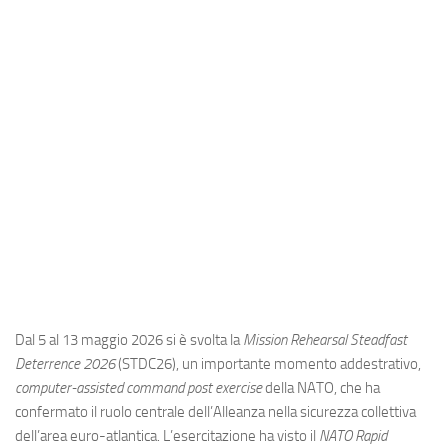
Industria
Notizie Estero
Compagnie Aeree
Forze Aeree
Industria
Media
Video
Aeroporti
Compagnie Aeree
Forze Aeree
Dal 5 al 13 maggio 2026 si è svolta la
Mission Rehearsal Steadfast
Deterrence 2026
(STDC26), un importante momento addestrativo,
Incidenti
computer-assisted command post exercise
della NATO, che ha
Industria
confermato il ruolo centrale dell’Alleanza nella sicurezza collettiva
dell’area euro-atlantica. L’esercitazione ha visto il
NATO Rapid