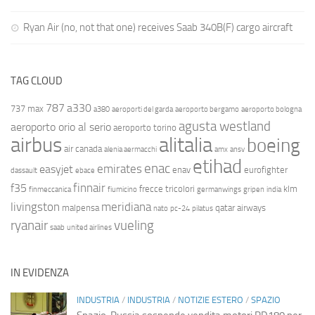
Ryan Air (no, not that one) receives Saab 340B(F) cargo aircraft
TAG CLOUD
787
a330
737 max
a380
aeroporti del garda
aeroporto bergamo
aeroporto bologna
agusta westland
aeroporto orio al serio
aeroporto torino
airbus
alitalia
boeing
air canada
alenia aermacchi
amx
ansv
etihad
enac
emirates
easyjet
enav
eurofighter
dassault
ebace
finnair
f35
frecce tricolori
klm
finmeccanica
fiumicino
germanwings
gripen
india
livingston
meridiana
malpensa
qatar airways
nato
pc-24
pilatus
ryanair
vueling
saab
united airlines
IN EVIDENZA
INDUSTRIA
/
INDUSTRIA
/
NOTIZIE ESTERO
/
SPAZIO