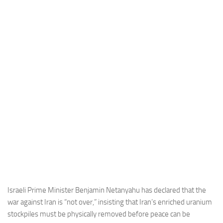
Industria
Notizie Estero
Compagnie Aeree
Forze Aeree
Industria
Media
Video
Aeroporti
Compagnie Aeree
Forze Aeree
Incidenti
Israeli Prime Minister Benjamin Netanyahu has declared that the
war against Iran is “not over,” insisting that Iran’s enriched uranium
Industria
stockpiles must be physically removed before peace can be