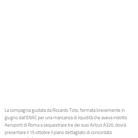
Industria
Notizie Estero
Compagnie Aeree
Forze Aeree
Industria
Media
Video
Aeroporti
Compagnie Aeree
Forze Aeree
La compagnia guidata da Riccardo Toto, fermata brevemente in
Incidenti
giugno dall’ENAC per una mancanza di liquidità che aveva indotto
Aeroporti di Roma a sequestrare tre dei suoi Airbus A320, dovrà
Industria
presentare il 15 ottobre il piano dettagliato di concordato