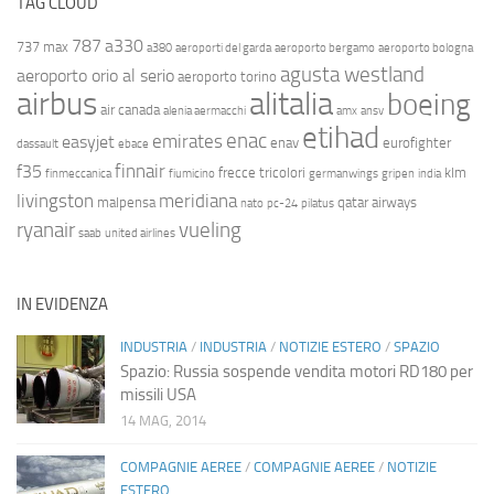
TAG CLOUD
787
a330
737 max
a380
aeroporti del garda
aeroporto bergamo
aeroporto bologna
agusta westland
aeroporto orio al serio
aeroporto torino
airbus
alitalia
boeing
air canada
alenia aermacchi
amx
ansv
etihad
enac
emirates
easyjet
enav
eurofighter
dassault
ebace
finnair
f35
frecce tricolori
klm
finmeccanica
fiumicino
germanwings
gripen
india
livingston
meridiana
malpensa
qatar airways
nato
pc-24
pilatus
ryanair
vueling
saab
united airlines
IN EVIDENZA
INDUSTRIA
/
INDUSTRIA
/
NOTIZIE ESTERO
/
SPAZIO
Spazio: Russia sospende vendita motori RD180 per
missili USA
14 MAG, 2014
COMPAGNIE AEREE
/
COMPAGNIE AEREE
/
NOTIZIE
ESTERO