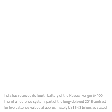
Industria
Notizie Estero
Compagnie Aeree
Forze Aeree
Industria
Media
Video
Aeroporti
Compagnie Aeree
Forze Aeree
Incidenti
India has received its fourth battery of the Russian-origin S-400
Triumf air defence system, part of the long-delayed 2018 contract
Industria
for five batteries valued at approximately US$5.43 billion, as stated