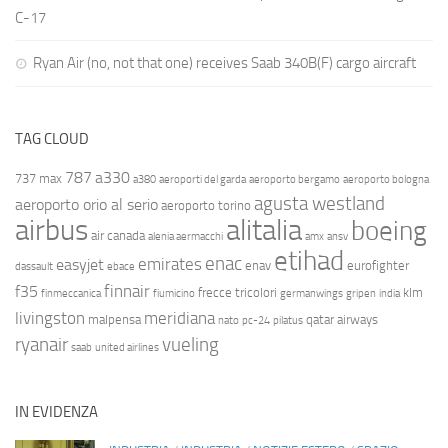
C-17
Ryan Air (no, not that one) receives Saab 340B(F) cargo aircraft
TAG CLOUD
787
a330
737 max
a380
aeroporti del garda
aeroporto bergamo
aeroporto bologna
agusta westland
aeroporto orio al serio
aeroporto torino
airbus
alitalia
boeing
air canada
alenia aermacchi
amx
ansv
etihad
enac
emirates
easyjet
enav
eurofighter
dassault
ebace
finnair
f35
frecce tricolori
klm
finmeccanica
fiumicino
germanwings
gripen
india
livingston
meridiana
malpensa
qatar airways
nato
pc-24
pilatus
ryanair
vueling
saab
united airlines
IN EVIDENZA