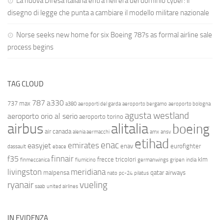
La nuova Difesa italiana entra nell’era del dominio cyber: il
disegno di legge che punta a cambiare il modello militare nazionale
Norse seeks new home for six Boeing 787s as formal airline sale
process begins
TAG CLOUD
787
a330
737 max
a380
aeroporti del garda
aeroporto bergamo
aeroporto bologna
agusta westland
aeroporto orio al serio
aeroporto torino
airbus
alitalia
boeing
air canada
alenia aermacchi
amx
ansv
etihad
enac
emirates
easyjet
enav
eurofighter
dassault
ebace
finnair
f35
frecce tricolori
klm
finmeccanica
fiumicino
germanwings
gripen
india
livingston
meridiana
malpensa
qatar airways
nato
pc-24
pilatus
ryanair
vueling
saab
united airlines
IN EVIDENZA