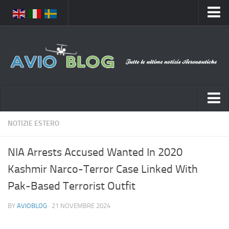
Home
Chi Siamo
Media
Foto
Video
Notizie Italia
NOTIZIE ESTERO
Contatti
Aeronautica Civile
Privacy
NIA Arrests Accused Wanted In 2020
Aeronautica Militare
Pubblicità
Kashmir Narco-Terror Case Linked With
Aeroporti
Disclaimer
Pak-Based Terrorist Outfit
Compagnie Aeree
Feed
BY
AVIOBLOG
· 21 NOVEMBRE 2024
Forze Aeree
Prenota Voli
Incidenti e inconvenienti aerei