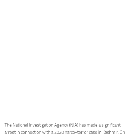
Industria
Notizie Estero
Compagnie Aeree
Forze Aeree
Industria
Media
Video
Aeroporti
Compagnie Aeree
Forze Aeree
Incidenti
Industria
The National Investigation Agency (NIA) has made a significant
arrest in connection with a 2020 narco-terror case in Kashmir. On