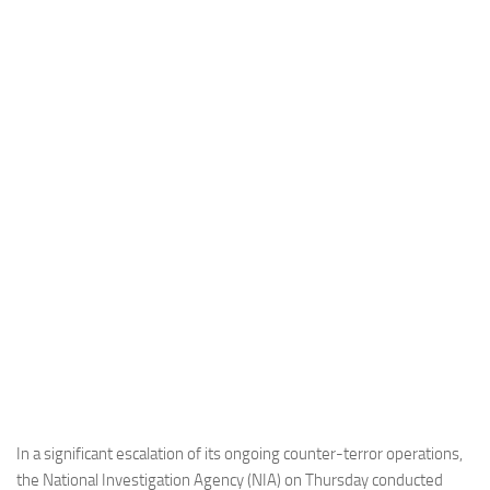
Industria
Notizie Estero
Compagnie Aeree
Forze Aeree
Industria
Media
Video
Aeroporti
Compagnie Aeree
Forze Aeree
Incidenti
Industria
In a significant escalation of its ongoing counter-terror operations,
the National Investigation Agency (NIA) on Thursday conducted