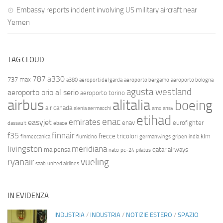
Embassy reports incident involving US military aircraft near
Yemen
TAG CLOUD
787
a330
737 max
a380
aeroporti del garda
aeroporto bergamo
aeroporto bologna
agusta westland
aeroporto orio al serio
aeroporto torino
airbus
alitalia
boeing
air canada
alenia aermacchi
amx
ansv
etihad
enac
emirates
easyjet
enav
eurofighter
dassault
ebace
finnair
f35
frecce tricolori
klm
finmeccanica
fiumicino
germanwings
gripen
india
livingston
meridiana
malpensa
qatar airways
nato
pc-24
pilatus
ryanair
vueling
saab
united airlines
IN EVIDENZA
INDUSTRIA
/
INDUSTRIA
/
NOTIZIE ESTERO
/
SPAZIO