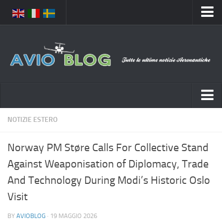
Home
Chi Siamo
Media
Foto
Video
Notizie Italia
NOTIZIE ESTERO
Contatti
Aeronautica Civile
Privacy
Norway PM Støre Calls For Collective Stand
Aeronautica Militare
Pubblicità
Against Weaponisation of Diplomacy, Trade
Aeroporti
Disclaimer
And Technology During Modi’s Historic Oslo
Compagnie Aeree
Feed
Visit
Forze Aeree
Prenota Voli
BY
AVIOBLOG
· 19 MAGGIO 2026
Incidenti e inconvenienti aerei