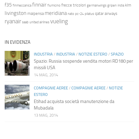
finnair
f35
frecce tricolori
klm
finmeccanica
fiumicino
germanwings
gripen
india
livingston
meridiana
malpensa
qatar airways
nato
pc-24
pilatus
ryanair
vueling
saab
united airlines
IN EVIDENZA
INDUSTRIA
/
INDUSTRIA
/
NOTIZIE ESTERO
/
SPAZIO
Spazio: Russia sospende vendita motori RD180 per
missili USA
14 MAG, 2014
COMPAGNIE AEREE
/
COMPAGNIE AEREE
/
NOTIZIE
ESTERO
Etihad acquista società manutenzione da
Mubadala
13 MAG, 2014