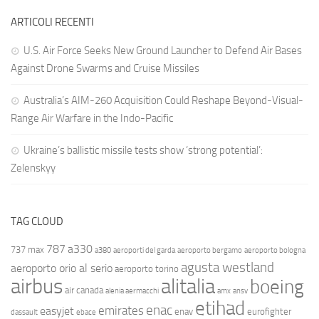
ARTICOLI RECENTI
U.S. Air Force Seeks New Ground Launcher to Defend Air Bases
Against Drone Swarms and Cruise Missiles
Australia’s AIM-260 Acquisition Could Reshape Beyond-Visual-
Range Air Warfare in the Indo-Pacific
Ukraine’s ballistic missile tests show ‘strong potential’:
Zelenskyy
TAG CLOUD
787
a330
737 max
a380
aeroporti del garda
aeroporto bergamo
aeroporto bologna
agusta westland
aeroporto orio al serio
aeroporto torino
airbus
alitalia
boeing
air canada
alenia aermacchi
amx
ansv
etihad
enac
emirates
easyjet
enav
eurofighter
dassault
ebace