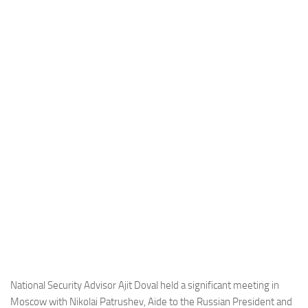
Industria
Notizie Estero
Compagnie Aeree
Forze Aeree
Industria
Media
Video
Aeroporti
Compagnie Aeree
Forze Aeree
Incidenti
Industria
National Security Advisor Ajit Doval held a significant meeting in
Moscow with Nikolai Patrushev, Aide to the Russian President and