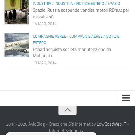
INDUSTRIA
/
INDUSTRIA
/
NOTIZIE ESTERO
/
SPAZIO
Spazio: Russia sospende vendita motori RD180 per
missili USA
14 MAG, 2014
COMPAGNIE AEREE
/
COMPAGNIE AEREE
/
NOTIZIE
ESTERO
Etihad acquista società manutenzione da
Mubadala
13 MAG, 2014
Home
Chi Siamo
2014-2026 AvioBlog - Creazione Siti Internet by
LowCostWeb.IT -
Internet Solutions
-
Notizie Estero