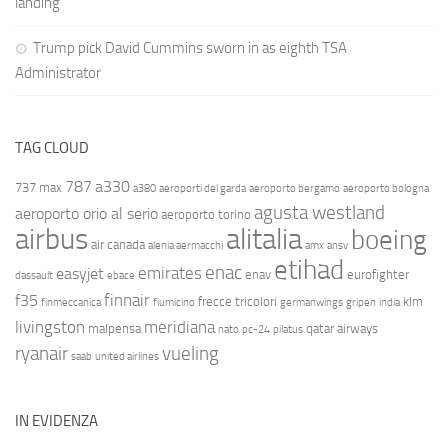
landing
Trump pick David Cummins sworn in as eighth TSA
Administrator
TAG CLOUD
787
a330
737 max
a380
aeroporti del garda
aeroporto bergamo
aeroporto bologna
agusta westland
aeroporto orio al serio
aeroporto torino
airbus
alitalia
boeing
air canada
alenia aermacchi
amx
ansv
etihad
enac
emirates
easyjet
enav
eurofighter
dassault
ebace
finnair
f35
frecce tricolori
klm
finmeccanica
fiumicino
germanwings
gripen
india
livingston
meridiana
malpensa
qatar airways
nato
pc-24
pilatus
ryanair
vueling
saab
united airlines
IN EVIDENZA