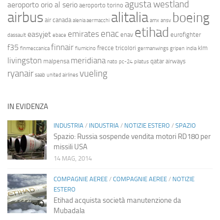
agusta westland
aeroporto orio al serio
aeroporto torino
airbus
alitalia
boeing
air canada
alenia aermacchi
amx
ansv
etihad
enac
emirates
easyjet
enav
eurofighter
dassault
ebace
finnair
f35
frecce tricolori
klm
finmeccanica
fiumicino
germanwings
gripen
india
livingston
meridiana
malpensa
qatar airways
nato
pc-24
pilatus
ryanair
vueling
saab
united airlines
IN EVIDENZA
INDUSTRIA
/
INDUSTRIA
/
NOTIZIE ESTERO
/
SPAZIO
Spazio: Russia sospende vendita motori RD180 per
missili USA
14 MAG, 2014
COMPAGNIE AEREE
/
COMPAGNIE AEREE
/
NOTIZIE
ESTERO
Etihad acquista società manutenzione da
Mubadala