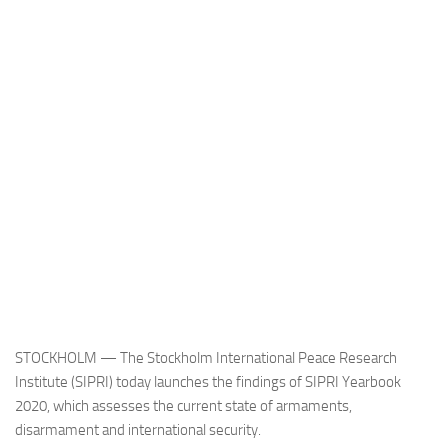
Industria
Notizie Estero
Compagnie Aeree
Forze Aeree
Industria
Media
Video
Aeroporti
Compagnie Aeree
Forze Aeree
STOCKHOLM — The Stockholm International Peace Research
Incidenti
Institute (SIPRI) today launches the findings of SIPRI Yearbook
2020, which assesses the current state of armaments,
Industria
disarmament and international security.