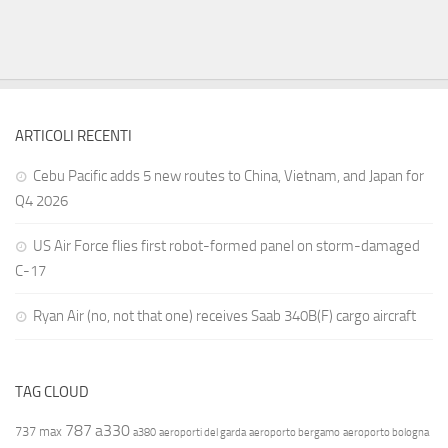
ARTICOLI RECENTI
Cebu Pacific adds 5 new routes to China, Vietnam, and Japan for
Q4 2026
US Air Force flies first robot-formed panel on storm-damaged
C-17
Ryan Air (no, not that one) receives Saab 340B(F) cargo aircraft
TAG CLOUD
787
a330
737 max
a380
aeroporti del garda
aeroporto bergamo
aeroporto bologna