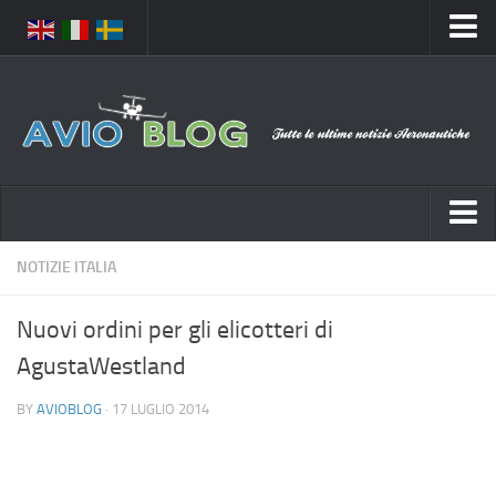
Home
Chi Siamo
Media
Foto
Video
Notizie Italia
NOTIZIE ITALIA
Contatti
Aeronautica Civile
Privacy
Nuovi ordini per gli elicotteri di
Aeronautica Militare
Pubblicità
AgustaWestland
Aeroporti
Disclaimer
BY
AVIOBLOG
· 17 LUGLIO 2014
Compagnie Aeree
Feed
Forze Aeree
Prenota Voli
Incidenti e inconvenienti aerei