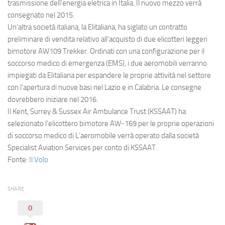
Eventi
trasmissione dell’energia eletrica in Italia. Il nuovo mezzo verrà
consegnato nel 2015.
Un’altra società italiana, la
Elitaliana
, ha siglato un contratto
preliminare di vendita relativo all’acquisto di due elicotteri leggeri
bimotore AW109 Trekker. Ordinati con una configurazione per il
soccorso medico di emergenza (EMS), i due aeromobili verranno
impiegati da Elitaliana per espandere le proprie attività nel settore
con l’apertura di nuove basi nel Lazio e in Calabria. Le consegne
dovrebbero iniziare nel 2016.
Il
Kent, Surrey & Sussex Air Ambulance Trust
(KSSAAT) ha
selezionato l’elicottero bimotore AW-169 per le proprie operazioni
di soccorso medico di L’aeromobile verrà operato dalla società
Specialist Aviation Services
per conto di KSSAAT.
Fonte:
Il Volo
SHARE
0