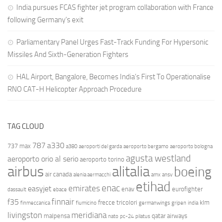
India pursues FCAS fighter jet program collaboration with France
following Germany’s exit
Parliamentary Panel Urges Fast-Track Funding For Hypersonic
Missiles And Sixth-Generation Fighters
HAL Airport, Bangalore, Becomes India’s First To Operationalise
RNO CAT-H Helicopter Approach Procedure
TAG CLOUD
787
a330
737 max
a380
aeroporti del garda
aeroporto bergamo
aeroporto bologna
agusta westland
aeroporto orio al serio
aeroporto torino
airbus
alitalia
boeing
air canada
alenia aermacchi
amx
ansv
etihad
enac
emirates
easyjet
enav
eurofighter
dassault
ebace
finnair
f35
frecce tricolori
klm
finmeccanica
fiumicino
germanwings
gripen
india
livingston
meridiana
malpensa
qatar airways
nato
pc-24
pilatus