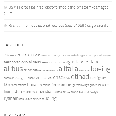
US Air Force flies first robot-formed panel on storm-damaged
C-17
Ryan Air (no, not that one) receives Saab 340B(F) cargo aircraft
TAG CLOUD
787
a330
737 max
a380
aeroporti del garda
aeroporto bergamo
aeroporto bologna
agusta westland
aeroporto orio al serio
aeroporto torino
airbus
alitalia
boeing
air canada
alenia aermacchi
amx
ansv
etihad
enac
emirates
easyjet
enav
eurofighter
dassault
ebace
finnair
f35
frecce tricolori
klm
finmeccanica
fiumicino
germanwings
gripen
india
livingston
meridiana
malpensa
qatar airways
nato
pc-24
pilatus
ryanair
vueling
saab
united airlines
IN EVIDENZA