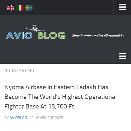
Home
Chi Siamo
Media
Foto
Video
Notizie Italia
NOTIZIE ESTERO
Contatti
Aeronautica Civile
Privacy
Nyoma Airbase In Eastern Ladakh Has
Aeronautica Militare
Pubblicità
Become The World’s Highest Operational
Aeroporti
Disclaimer
Fighter Base At 13,700 Ft,
Compagnie Aeree
Feed
BY
AVIOBLOG
· 12 NOVEMBRE 2025
Forze Aeree
Prenota Voli
Incidenti e inconvenienti aerei