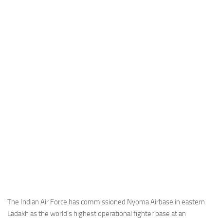
Industria
Notizie Estero
Compagnie Aeree
Forze Aeree
Industria
Media
Video
Aeroporti
Compagnie Aeree
Forze Aeree
Incidenti
Industria
The Indian Air Force has commissioned Nyoma Airbase in eastern
Ladakh as the world’s highest operational fighter base at an