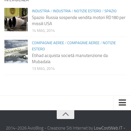
INDUSTRIA
/
INDUSTRIA
/
NOTIZIE ESTERO
/
SPAZIO
Spazio: Russia sospende vendita motori RD180 per
missili USA
14 MAG, 2014
COMPAGNIE AEREE
/
COMPAGNIE AEREE
/
NOTIZIE
ESTERO
Etihad acquista società manutenzione da
Mubadala
13 MAG, 2014
Home
Chi Siamo
2014-2026 AvioBlog - Creazione Siti Internet by
LowCostWeb.IT -