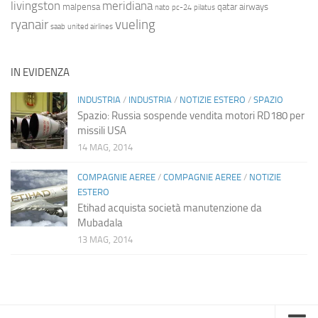
livingston
meridiana
malpensa
qatar airways
nato
pc-24
pilatus
ryanair
vueling
saab
united airlines
IN EVIDENZA
INDUSTRIA
/
INDUSTRIA
/
NOTIZIE ESTERO
/
SPAZIO
Spazio: Russia sospende vendita motori RD180 per
missili USA
14 MAG, 2014
COMPAGNIE AEREE
/
COMPAGNIE AEREE
/
NOTIZIE
ESTERO
Etihad acquista società manutenzione da
Mubadala
13 MAG, 2014