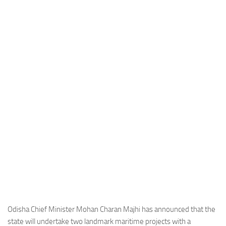
Industria
Notizie Estero
Compagnie Aeree
Forze Aeree
Industria
Media
Video
Aeroporti
Compagnie Aeree
Forze Aeree
Incidenti
Industria
Odisha Chief Minister Mohan Charan Majhi has announced that the
state will undertake two landmark maritime projects with a