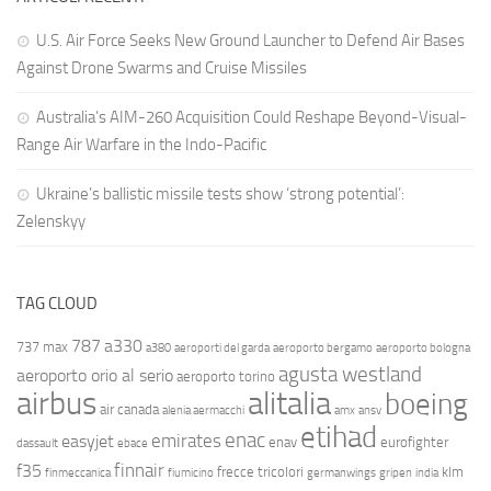
U.S. Air Force Seeks New Ground Launcher to Defend Air Bases
Against Drone Swarms and Cruise Missiles
Australia’s AIM-260 Acquisition Could Reshape Beyond-Visual-
Range Air Warfare in the Indo-Pacific
Ukraine’s ballistic missile tests show ‘strong potential’:
Zelenskyy
TAG CLOUD
787
a330
737 max
a380
aeroporti del garda
aeroporto bergamo
aeroporto bologna
agusta westland
aeroporto orio al serio
aeroporto torino
airbus
alitalia
boeing
air canada
alenia aermacchi
amx
ansv
etihad
enac
emirates
easyjet
enav
eurofighter
dassault
ebace
finnair
f35
frecce tricolori
klm
finmeccanica
fiumicino
germanwings
gripen
india