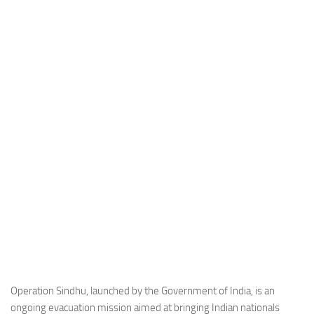
Industria
Notizie Estero
Compagnie Aeree
Forze Aeree
Industria
Media
Video
Aeroporti
Compagnie Aeree
Forze Aeree
Incidenti
Industria
Operation Sindhu, launched by the Government of India, is an
ongoing evacuation mission aimed at bringing Indian nationals