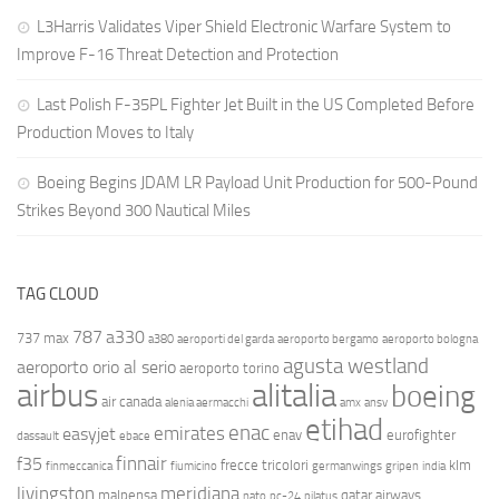
L3Harris Validates Viper Shield Electronic Warfare System to
Improve F-16 Threat Detection and Protection
Last Polish F-35PL Fighter Jet Built in the US Completed Before
Production Moves to Italy
Boeing Begins JDAM LR Payload Unit Production for 500-Pound
Strikes Beyond 300 Nautical Miles
TAG CLOUD
787
a330
737 max
a380
aeroporti del garda
aeroporto bergamo
aeroporto bologna
agusta westland
aeroporto orio al serio
aeroporto torino
airbus
alitalia
boeing
air canada
alenia aermacchi
amx
ansv
etihad
enac
emirates
easyjet
enav
eurofighter
dassault
ebace
finnair
f35
frecce tricolori
klm
finmeccanica
fiumicino
germanwings
gripen
india
livingston
meridiana
malpensa
qatar airways
nato
pc-24
pilatus