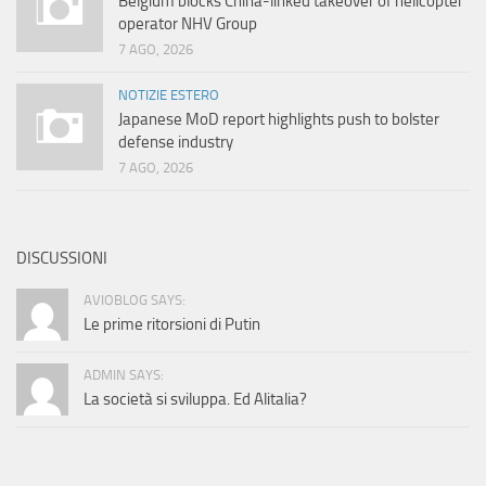
Belgium blocks China-linked takeover of helicopter
operator NHV Group
7 AGO, 2026
NOTIZIE ESTERO
Japanese MoD report highlights push to bolster
defense industry
7 AGO, 2026
DISCUSSIONI
AVIOBLOG SAYS:
Le prime ritorsioni di Putin
ADMIN SAYS:
La società si sviluppa. Ed Alitalia?