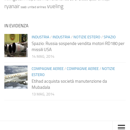
ryanair
vueling
saab
united airlines
IN EVIDENZA
INDUSTRIA
/
INDUSTRIA
/
NOTIZIE ESTERO
/
SPAZIO
Spazio: Russia sospende vendita motori RD180 per
missili USA
14 MAG, 2014
COMPAGNIE AEREE
/
COMPAGNIE AEREE
/
NOTIZIE
ESTERO
Etihad acquista società manutenzione da
Mubadala
13 MAG, 2014