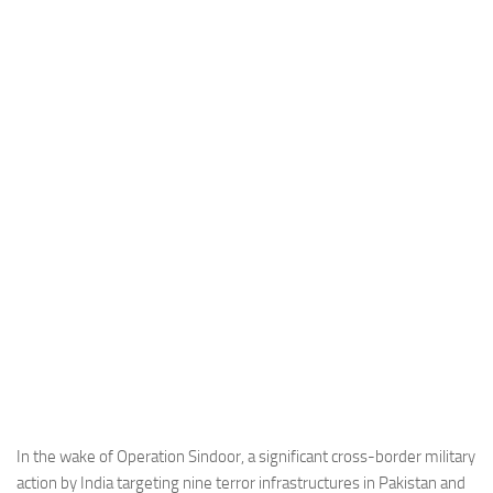
Industria
Notizie Estero
Compagnie Aeree
Forze Aeree
Industria
Media
Video
Aeroporti
Compagnie Aeree
Forze Aeree
Incidenti
Industria
In the wake of Operation Sindoor, a significant cross-border military
action by India targeting nine terror infrastructures in Pakistan and