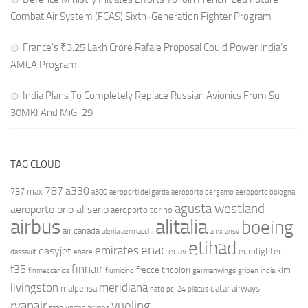
Combat Air System (FCAS) Sixth‑Generation Fighter Program
France’s ₹3.25 Lakh Crore Rafale Proposal Could Power India’s
AMCA Program
India Plans To Completely Replace Russian Avionics From Su-
30MKI And MiG-29
TAG CLOUD
787
a330
737 max
a380
aeroporti del garda
aeroporto bergamo
aeroporto bologna
agusta westland
aeroporto orio al serio
aeroporto torino
airbus
alitalia
boeing
air canada
alenia aermacchi
amx
ansv
etihad
enac
emirates
easyjet
enav
eurofighter
dassault
ebace
finnair
f35
frecce tricolori
klm
finmeccanica
fiumicino
germanwings
gripen
india
livingston
meridiana
malpensa
qatar airways
nato
pc-24
pilatus
ryanair
vueling
saab
united airlines