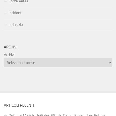
Forze Aeree
Incidenti
Industria
ARCHIVI
Archivi
ARTICOLI RECENTI
Defence Ministry Initiates Efforts To Join French-Led Future