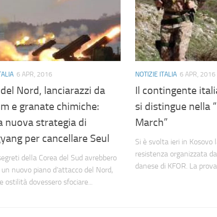
TALIA
6 APR, 2016
NOTIZIE ITALIA
6 APR, 2016
del Nord, lanciarazzi da
Il contingente ita
m e granate chimiche:
si distingue nella
a nuova strategia di
March”
yang per cancellare Seul
Si è svolta ieri in Kosovo 
resistenza organizzata d
 segreti della Corea del Sud avrebbero
danese di KFOR. La prova 
 un nuovo piano d’attacco del Nord,
e ostilità dovessero sfociare...