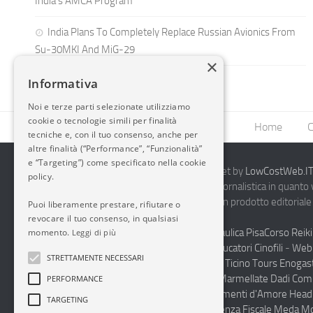
India’s AMCA Program
India Plans To Completely Replace Russian Avionics From
Su-30MKI And MiG-29
×
Informativa
Noi e terze parti selezionate utilizziamo
cookie o tecnologie simili per finalità
Home
C
tecniche e, con il tuo consenso, anche per
altre finalità (“Performance”, “Funzionalità”
e “Targeting”) come specificato nella cookie
2014-2026 AvioBlog - Creazione Siti Internet by
LowCostWeb.IT 
policy.
Questo blog non rappresenta una testata giornalistica in quanto
periodicità. Non può pertanto considerarsi un prodotto editoriale 
Puoi liberamente prestare, rifiutare o
7.03.2001.
Disclaimer Completo
revocare il tuo consenso, in qualsiasi
momento.
Vendita Abbigliamento Sicurezza
Termoidraulica Pisa
Corso Reiki
Leggi di più
Napoli
Corsi Formazione Mediatori Felini Educatori Cinofili
-
Web 
STRETTAMENTE NECESSARI
Andrologo Toscana
Progettare Casa Canton Ticino
Tours Enogas
Monferrato
Produzione Conto Terzi Sughi Marmellate Dadi Co
PERFORMANCE
specialista Floaters
Proctologo Milano
Legamenti d'Amore
Head
TARGETING
Haccp Sicurezza sul Lavoro Toscana
Consulenza Fiscale Meda M