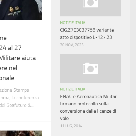
NOTIZIE ITALIA
CIG.Z7E3C37758 variante
ime
atto dispositivo L-127.23
30 NOV, 2023
24 al 27
ilitare aiuta
ere nel
onale
NOTIZIE ITALIA
ciazione Stampa
ENAC e Aeronautica Militar
 Roma, la conferenza
firmano protocollo sulla
el Seafuture &...
conversione delle licenze di
volo
11 LUG, 2014