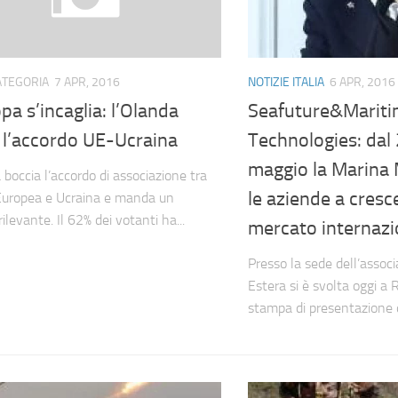
ATEGORIA
7 APR, 2016
NOTIZIE ITALIA
6 APR, 2016
pa s’incaglia: l’Olanda
Seafuture&Marit
a l’accordo UE-Ucraina
Technologies: dal 
maggio la Marina M
 boccia l’accordo di associazione tra
le aziende a cresc
Europea e Ucraina e manda un
ilevante. Il 62% dei votanti ha...
mercato internazi
Presso la sede dell’asso
Estera si è svolta oggi a
stampa di presentazione d