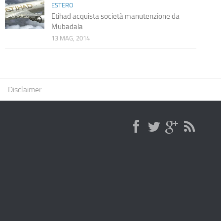
ESTERO
Etihad acquista società manutenzione da
Mubadala
13 MAG, 2014
Disclaimer