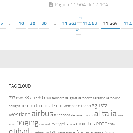
Pagina 11.564 di 12.104
«
«
...
10
20
30
...
11.562
11.563
11.564
11.
»
TAG CLOUD
787
a330
737 max
a380
aeroporti del garda
aeroporto bergamo
aeroporto
agusta
aeroporto orio al serio
aeroporto torino
bologna
airbus
alitalia
westland
air canada
alenia aermacchi
amx
boeing
enac
emirates
easyjet
enav
ansv
dassault
ebace
etihad
finnair
f35
eurofighter
frecce