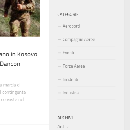
CATEGORIE
Aeroporti
Compagnie Aeree
Eventi
liano in Kosovo
 “Dancon
Forze Aeree
Incidenti
la marcia di
al contingente
Industria
consiste nel...
ARCHIVI
Archivi