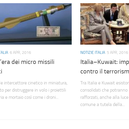
TALIA
6 APR, 2016
NOTIZIE ITALIA
5 APR, 2016
l’era dei micro missili
Italia–Kuwait: i
i
contro il terroris
e intercettore cinetico in miniatura,
Tra Italia e Kuwait esisto
o per distruggere in volo i proiettili
consolidati che potranno
eria e mortaio così come i droni...
rafforzati, anche alla luc
comune a tutela della...