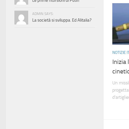
Le prime ritorsioni di Putin
ADMIN SAYS:
La società si sviluppa. Ed Alitalia?
NOTIZIE I
Inizia 
cinetic
Un missil
progettat
d’artigli