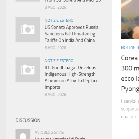
From Su-30MKI And MiG-29
8 AGO, 2026
NOTIZIE ESTERO
US Senate Approves Russia
Sanctions Bill Threatening
Tariffs On India And China
NOTIZIE I
8 AGO, 2026
Corea 
NOTIZIE ESTERO
300 m
IIT-Gandhinagar Develops
Indigenous High-Strength
ecco l
Aluminium Alloy To Replace
Imports
Pyong
8 AGO, 2026
I servizi
scoperto
qualora l
DISCUSSIONI
AVIOBLOG SAYS: