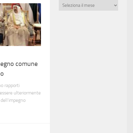
mpegno comune
mo
no rapporti
 essere ulteriormente
e dell’impegno