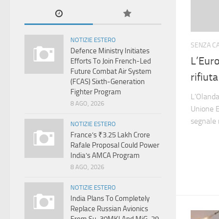
NOTIZIE ESTERO
SENZA C
Defence Ministry Initiates
L’Euro
Efforts To Join French-Led
Future Combat Air System
rifiut
(FCAS) Sixth‑Generation
Fighter Program
L’Olanda
8 AGO, 2026
Unione 
segnale r
NOTIZIE ESTERO
France’s ₹3.25 Lakh Crore
Rafale Proposal Could Power
India’s AMCA Program
8 AGO, 2026
NOTIZIE ESTERO
India Plans To Completely
Replace Russian Avionics