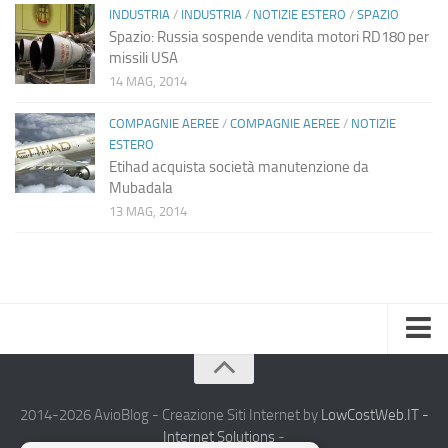
INDUSTRIA
/
INDUSTRIA
/
NOTIZIE ESTERO
/
SPAZIO
Spazio: Russia sospende vendita motori RD180 per
missili USA
14 MAG, 2014
COMPAGNIE AEREE
/
COMPAGNIE AEREE
/
NOTIZIE
ESTERO
Etihad acquista società manutenzione da
Mubadala
13 MAG, 2014
Home
Chi Siamo
2014-2026 AvioBlog - Creazione Siti Internet by
LowCostWeb.IT -
Internet Solutions
-
Notizie Estero