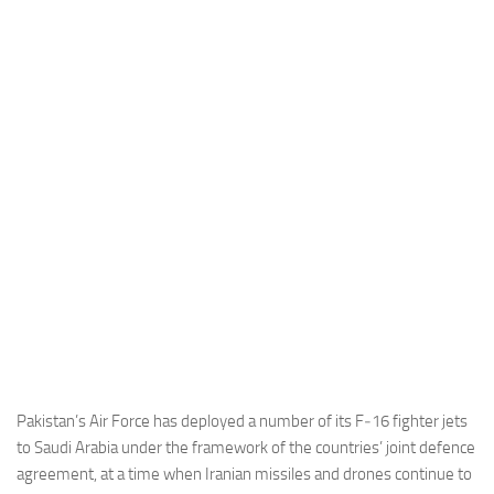
Industria
Notizie Estero
Compagnie Aeree
Forze Aeree
Industria
Media
Video
Aeroporti
Compagnie Aeree
Forze Aeree
Incidenti
Pakistan’s Air Force has deployed a number of its F‑16 fighter jets
to Saudi Arabia under the framework of the countries’ joint defence
Industria
agreement, at a time when Iranian missiles and drones continue to