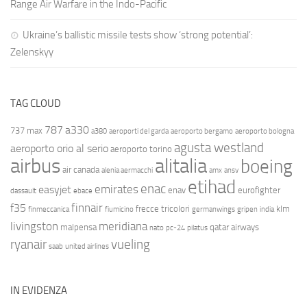
Range Air Warfare in the Indo-Pacific
Ukraine’s ballistic missile tests show ‘strong potential’:
Zelenskyy
TAG CLOUD
787
a330
737 max
a380
aeroporti del garda
aeroporto bergamo
aeroporto bologna
agusta westland
aeroporto orio al serio
aeroporto torino
airbus
alitalia
boeing
air canada
alenia aermacchi
amx
ansv
etihad
enac
emirates
easyjet
enav
eurofighter
dassault
ebace
finnair
f35
frecce tricolori
klm
finmeccanica
fiumicino
germanwings
gripen
india
livingston
meridiana
malpensa
qatar airways
nato
pc-24
pilatus
ryanair
vueling
saab
united airlines
IN EVIDENZA