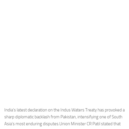
Industria
Notizie Estero
Compagnie Aeree
Forze Aeree
Industria
Media
Video
Aeroporti
Compagnie Aeree
Forze Aeree
Incidenti
India’s latest declaration on the Indus Waters Treaty has provoked a
sharp diplomatic backlash from Pakistan, intensifying one of South
Industria
Asia’s most enduring disputes.Union Minister CR Patil stated that