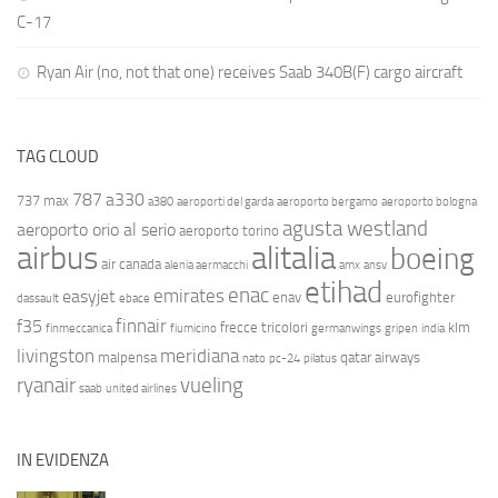
C-17
Ryan Air (no, not that one) receives Saab 340B(F) cargo aircraft
TAG CLOUD
787
a330
737 max
a380
aeroporti del garda
aeroporto bergamo
aeroporto bologna
agusta westland
aeroporto orio al serio
aeroporto torino
airbus
alitalia
boeing
air canada
alenia aermacchi
amx
ansv
etihad
enac
emirates
easyjet
enav
eurofighter
dassault
ebace
finnair
f35
frecce tricolori
klm
finmeccanica
fiumicino
germanwings
gripen
india
livingston
meridiana
malpensa
qatar airways
nato
pc-24
pilatus
ryanair
vueling
saab
united airlines
IN EVIDENZA