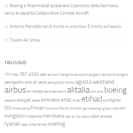
Boeing e Rheinmetall accelerano il percorso della Germania
verso le capacità Collaborative Combat Aircraft
Antonio Perrotta non è morto in una rissa. È morto sul lavoro.
Toulon Air Show
TAG CLOUD
787
a330
737 max
a380
aeroporti del garda
aeroporto bergamo
aeroporto bologna
agusta westland
aeroporto orio al serio
aeroporto torino
airbus
alitalia
boeing
air canada
alenia aermacchi
amx
ansv
etihad
enac
emirates
easyjet
enav
eurofighter
dassault
ebace
finnair
f35
frecce tricolori
klm
finmeccanica
fiumicino
germanwings
gripen
india
livingston
meridiana
malpensa
qatar airways
nato
pc-24
pilatus
ryanair
vueling
saab
united airlines