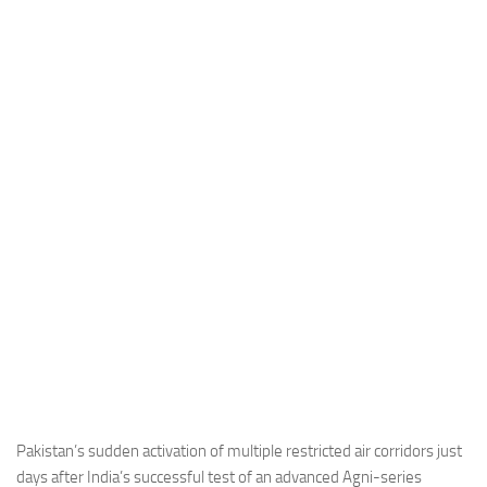
Industria
Notizie Estero
Compagnie Aeree
Forze Aeree
Industria
Media
Video
Aeroporti
Compagnie Aeree
Forze Aeree
Incidenti
Industria
Pakistan’s sudden activation of multiple restricted air corridors just
days after India’s successful test of an advanced Agni-series