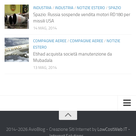
INDUSTRIA
/
INDUSTRIA
/
NOTIZIE ESTERO
/
SPAZIO
Spazio: Russia sospende vendita motori RD180 per
missili USA
14 MAG, 2014
COMPAGNIE AEREE
/
COMPAGNIE AEREE
/
NOTIZIE
ESTERO
Etihad acquista società manutenzione da
Mubadala
13 MAG, 2014
Home
Chi Siamo
2014-2026 AvioBlog - Creazione Siti Internet by
LowCostWeb.IT -