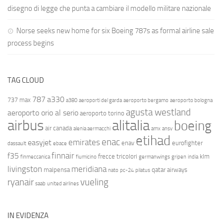
disegno di legge che punta a cambiare il modello militare nazionale
Norse seeks new home for six Boeing 787s as formal airline sale
process begins
TAG CLOUD
787
a330
737 max
a380
aeroporti del garda
aeroporto bergamo
aeroporto bologna
agusta westland
aeroporto orio al serio
aeroporto torino
airbus
alitalia
boeing
air canada
alenia aermacchi
amx
ansv
etihad
enac
emirates
easyjet
enav
eurofighter
dassault
ebace
finnair
f35
frecce tricolori
klm
finmeccanica
fiumicino
germanwings
gripen
india
livingston
meridiana
malpensa
qatar airways
nato
pc-24
pilatus
ryanair
vueling
saab
united airlines
IN EVIDENZA