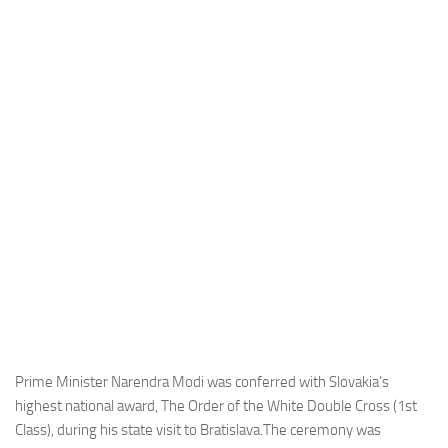
Industria
Notizie Estero
Compagnie Aeree
Forze Aeree
Industria
Media
Video
Aeroporti
Compagnie Aeree
Forze Aeree
Incidenti
Prime Minister Narendra Modi was conferred with Slovakia’s
highest national award, The Order of the White Double Cross (1st
Industria
Class), during his state visit to Bratislava.The ceremony was