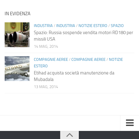
IN EVIDENZA
INDUSTRIA
/
INDUSTRIA
/
NOTIZIE ESTERO
/
SPAZIO
Spazio: Russia sospende vendita motori RD180 per
missili USA
14 MAG, 2014
COMPAGNIE AEREE
/
COMPAGNIE AEREE
/
NOTIZIE
ESTERO
Etihad acquista società manutenzione da
Mubadala
13 MAG, 2014
Home