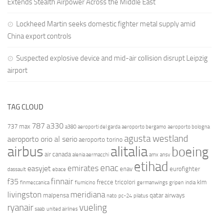
Extends Stealth Airpower Across the Middle East
Lockheed Martin seeks domestic fighter metal supply amid
China export controls
Suspected explosive device and mid-air collision disrupt Leipzig
airport
TAG CLOUD
787
a330
737 max
a380
aeroporti del garda
aeroporto bergamo
aeroporto bologna
agusta westland
aeroporto orio al serio
aeroporto torino
airbus
alitalia
boeing
air canada
alenia aermacchi
amx
ansv
etihad
enac
emirates
easyjet
enav
eurofighter
dassault
ebace
finnair
f35
frecce tricolori
klm
finmeccanica
fiumicino
germanwings
gripen
india
livingston
meridiana
malpensa
qatar airways
nato
pc-24
pilatus
ryanair
vueling
saab
united airlines