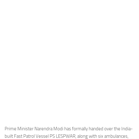
Industria
Notizie Estero
Compagnie Aeree
Forze Aeree
Industria
Media
Video
Aeroporti
Compagnie Aeree
Forze Aeree
Incidenti
Industria
Prime Minister Narendra Modi has formally handed over the India-
built Fast Patrol Vessel PS LESPWAR, along with six ambulances,