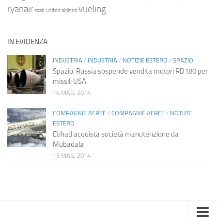
ryanair
vueling
saab
united airlines
IN EVIDENZA
INDUSTRIA
/
INDUSTRIA
/
NOTIZIE ESTERO
/
SPAZIO
Spazio: Russia sospende vendita motori RD180 per
missili USA
14 MAG, 2014
COMPAGNIE AEREE
/
COMPAGNIE AEREE
/
NOTIZIE
ESTERO
Etihad acquista società manutenzione da
Mubadala
13 MAG, 2014