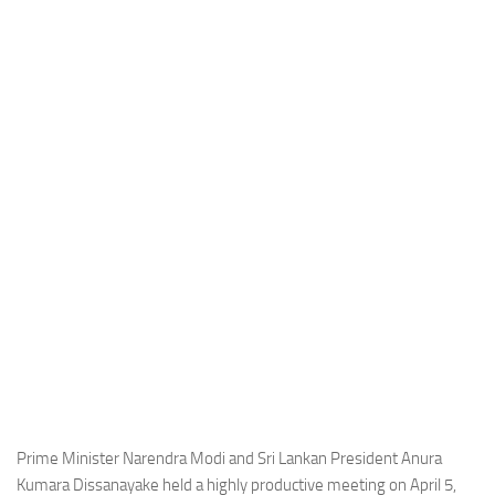
Industria
Notizie Estero
Compagnie Aeree
Forze Aeree
Industria
Media
Video
Aeroporti
Compagnie Aeree
Forze Aeree
Incidenti
Industria
Prime Minister Narendra Modi and Sri Lankan President Anura
Kumara Dissanayake held a highly productive meeting on April 5,