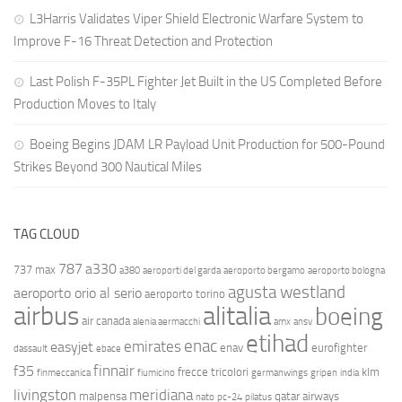
L3Harris Validates Viper Shield Electronic Warfare System to
Improve F-16 Threat Detection and Protection
Last Polish F-35PL Fighter Jet Built in the US Completed Before
Production Moves to Italy
Boeing Begins JDAM LR Payload Unit Production for 500-Pound
Strikes Beyond 300 Nautical Miles
TAG CLOUD
787
a330
737 max
a380
aeroporti del garda
aeroporto bergamo
aeroporto bologna
agusta westland
aeroporto orio al serio
aeroporto torino
airbus
alitalia
boeing
air canada
alenia aermacchi
amx
ansv
etihad
enac
emirates
easyjet
enav
eurofighter
dassault
ebace
finnair
f35
frecce tricolori
klm
finmeccanica
fiumicino
germanwings
gripen
india
livingston
meridiana
malpensa
qatar airways
nato
pc-24
pilatus