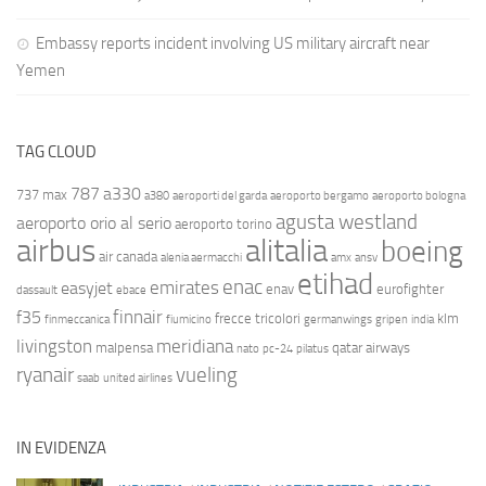
Embassy reports incident involving US military aircraft near
Yemen
TAG CLOUD
787
a330
737 max
a380
aeroporti del garda
aeroporto bergamo
aeroporto bologna
agusta westland
aeroporto orio al serio
aeroporto torino
airbus
alitalia
boeing
air canada
alenia aermacchi
amx
ansv
etihad
enac
emirates
easyjet
enav
eurofighter
dassault
ebace
finnair
f35
frecce tricolori
klm
finmeccanica
fiumicino
germanwings
gripen
india
livingston
meridiana
malpensa
qatar airways
nato
pc-24
pilatus
ryanair
vueling
saab
united airlines
IN EVIDENZA