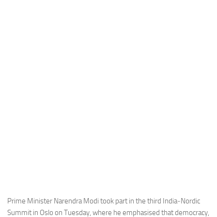
Industria
Notizie Estero
Compagnie Aeree
Forze Aeree
Industria
Media
Video
Aeroporti
Compagnie Aeree
Forze Aeree
Incidenti
Industria
Prime Minister Narendra Modi took part in the third India‑Nordic
Summit in Oslo on Tuesday, where he emphasised that democracy,