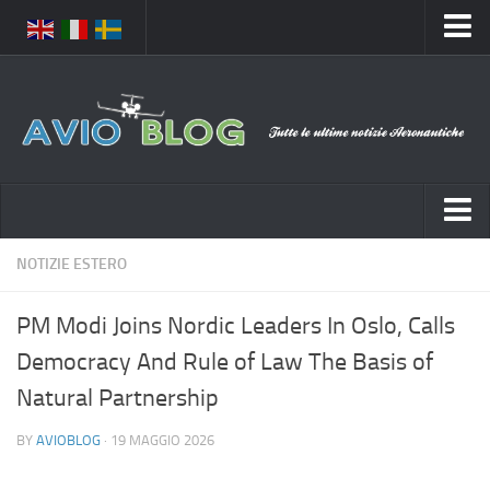
Home
Chi Siamo
Media
Foto
Video
Notizie Italia
NOTIZIE ESTERO
Contatti
Aeronautica Civile
Privacy
PM Modi Joins Nordic Leaders In Oslo, Calls
Aeronautica Militare
Pubblicità
Democracy And Rule of Law The Basis of
Aeroporti
Disclaimer
Natural Partnership
Compagnie Aeree
Feed
BY
AVIOBLOG
· 19 MAGGIO 2026
Forze Aeree
Prenota Voli
Incidenti e inconvenienti aerei