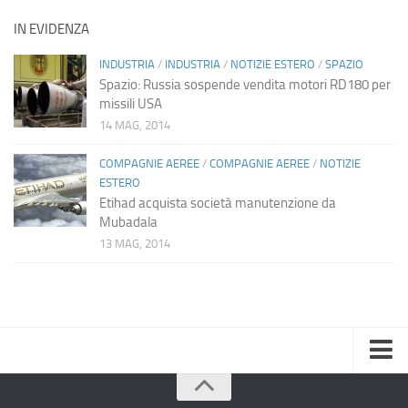
IN EVIDENZA
INDUSTRIA
/
INDUSTRIA
/
NOTIZIE ESTERO
/
SPAZIO
Spazio: Russia sospende vendita motori RD180 per
missili USA
14 MAG, 2014
COMPAGNIE AEREE
/
COMPAGNIE AEREE
/
NOTIZIE
ESTERO
Etihad acquista società manutenzione da
Mubadala
13 MAG, 2014
Home