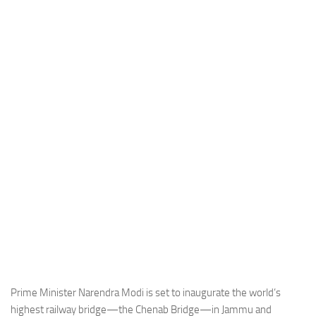
Industria
Notizie Estero
Compagnie Aeree
Forze Aeree
Industria
Media
Video
Aeroporti
Compagnie Aeree
Forze Aeree
Incidenti
Industria
Prime Minister Narendra Modi is set to inaugurate the world’s
highest railway bridge—the Chenab Bridge—in Jammu and