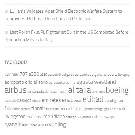
L3Harris Validates Viper Shield Electronic Warfare System to
Improve F-16 Threat Detection and Protection
Last Polish F-35PL Fighter Jet Built in the US Completed Before
Production Moves to Italy
TAG CLOUD
787
a330
737 max
a380
aeroporti del garda
aeroporto bergamo
aeroporto bologna
agusta westland
aeroporto orio al serio
aeroporto torino
airbus
alitalia
boeing
air canada
alenia aermacchi
amx
ansv
etihad
enac
emirates
easyjet
enav
eurofighter
dassault
ebace
finnair
f35
frecce tricolori
klm
finmeccanica
fiumicino
germanwings
gripen
india
livingston
meridiana
malpensa
qatar airways
nato
pc-24
pilatus
ryanair
vueling
saab
united airlines