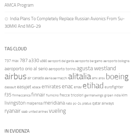
AMCA Program
India Plans To Completely Replace Russian Avionics From Su-
30MKI And MiG-29
TAG CLOUD
787
a330
737 max
a380
aeroporti del garda
aeroporto bergamo
aeroporto bologna
agusta westland
aeroporto orio al serio
aeroporto torino
airbus
alitalia
boeing
air canada
alenia aermacchi
amx
ansv
etihad
enac
emirates
easyjet
enav
eurofighter
dassault
ebace
finnair
f35
frecce tricolori
klm
finmeccanica
fiumicino
germanwings
gripen
india
livingston
meridiana
malpensa
qatar airways
nato
pc-24
pilatus
ryanair
vueling
saab
united airlines
IN EVIDENZA