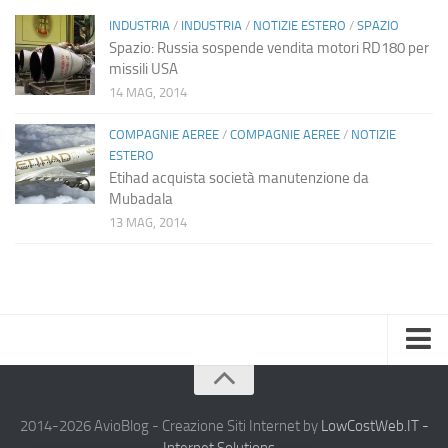
INDUSTRIA
/
INDUSTRIA
/
NOTIZIE ESTERO
/
SPAZIO
Spazio: Russia sospende vendita motori RD180 per
missili USA
14 MAG, 2014
COMPAGNIE AEREE
/
COMPAGNIE AEREE
/
NOTIZIE
ESTERO
Etihad acquista società manutenzione da
Mubadala
13 MAG, 2014
Home
Chi Siamo
2014-2026 AvioBlog - Creazione Siti Internet by
LowCostWeb.IT -