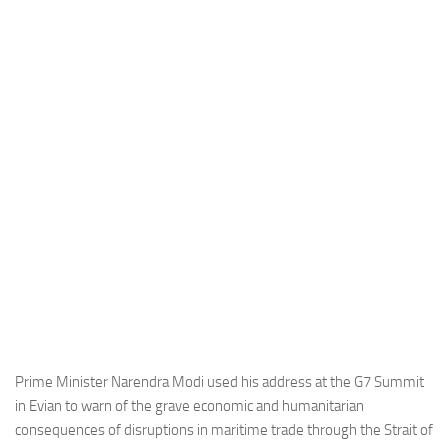
Industria
Notizie Estero
Compagnie Aeree
Forze Aeree
Industria
Media
Video
Aeroporti
Compagnie Aeree
Forze Aeree
Incidenti
Prime Minister Narendra Modi used his address at the G7 Summit
in Evian to warn of the grave economic and humanitarian
Industria
consequences of disruptions in maritime trade through the Strait of