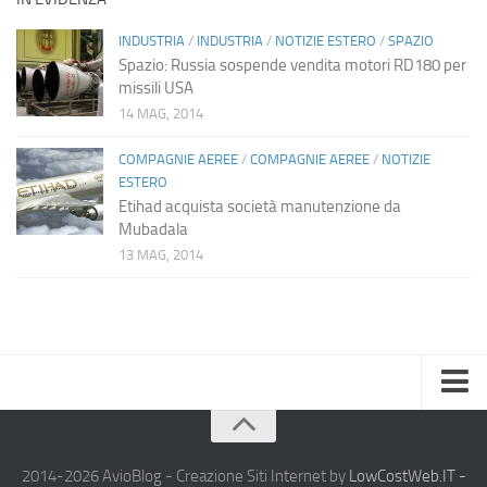
INDUSTRIA
/
INDUSTRIA
/
NOTIZIE ESTERO
/
SPAZIO
Spazio: Russia sospende vendita motori RD180 per
missili USA
14 MAG, 2014
COMPAGNIE AEREE
/
COMPAGNIE AEREE
/
NOTIZIE
ESTERO
Etihad acquista società manutenzione da
Mubadala
13 MAG, 2014
Home
Chi Siamo
2014-2026 AvioBlog - Creazione Siti Internet by
LowCostWeb.IT -