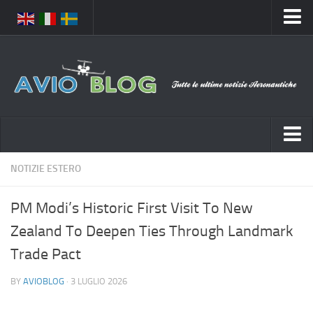
Home
Chi Siamo
Media
Foto
Video
Notizie Italia
NOTIZIE ESTERO
Contatti
Aeronautica Civile
Privacy
PM Modi’s Historic First Visit To New
Aeronautica Militare
Pubblicità
Zealand To Deepen Ties Through Landmark
Aeroporti
Disclaimer
Trade Pact
Compagnie Aeree
Feed
BY
AVIOBLOG
· 3 LUGLIO 2026
Forze Aeree
Prenota Voli
Incidenti e inconvenienti aerei