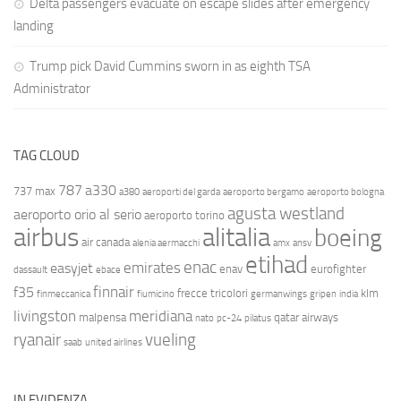
Delta passengers evacuate on escape slides after emergency
landing
Trump pick David Cummins sworn in as eighth TSA
Administrator
TAG CLOUD
787
a330
737 max
a380
aeroporti del garda
aeroporto bergamo
aeroporto bologna
agusta westland
aeroporto orio al serio
aeroporto torino
airbus
alitalia
boeing
air canada
alenia aermacchi
amx
ansv
etihad
enac
emirates
easyjet
enav
eurofighter
dassault
ebace
finnair
f35
frecce tricolori
klm
finmeccanica
fiumicino
germanwings
gripen
india
livingston
meridiana
malpensa
qatar airways
nato
pc-24
pilatus
ryanair
vueling
saab
united airlines
IN EVIDENZA