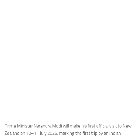
Industria
Notizie Estero
Compagnie Aeree
Forze Aeree
Industria
Media
Video
Aeroporti
Compagnie Aeree
Forze Aeree
Incidenti
Industria
Prime Minister Narendra Modi will make his first official visit to New
Zealand on 10–11 July 2026, marking the first trip by an Indian