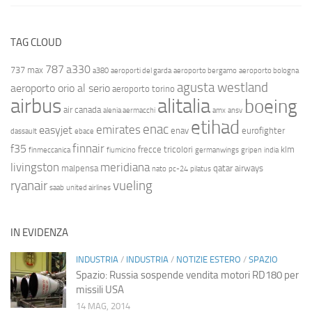
TAG CLOUD
787
a330
737 max
a380
aeroporti del garda
aeroporto bergamo
aeroporto bologna
agusta westland
aeroporto orio al serio
aeroporto torino
airbus
alitalia
boeing
air canada
alenia aermacchi
amx
ansv
etihad
enac
emirates
easyjet
enav
eurofighter
dassault
ebace
finnair
f35
frecce tricolori
klm
finmeccanica
fiumicino
germanwings
gripen
india
livingston
meridiana
malpensa
qatar airways
nato
pc-24
pilatus
ryanair
vueling
saab
united airlines
IN EVIDENZA
INDUSTRIA
/
INDUSTRIA
/
NOTIZIE ESTERO
/
SPAZIO
Spazio: Russia sospende vendita motori RD180 per
missili USA
14 MAG, 2014