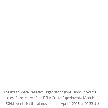
Industria
Notizie Estero
Compagnie Aeree
Forze Aeree
Industria
Media
Video
Aeroporti
Compagnie Aeree
Forze Aeree
Incidenti
The Indian Space Research Organisation (ISRO) announced the
successful re-entry of the PSLV Orbital Experimental Module
Industria
(POEM-4) into Earth’s atmosphere on April 4, 2025, at 02:33 UTC