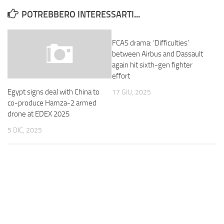
POTREBBERO INTERESSARTI...
FCAS drama: ‘Difficulties’
between Airbus and Dassault
again hit sixth-gen fighter
effort
Egypt signs deal with China to
17 GIU, 2025
co-produce Hamza-2 armed
drone at EDEX 2025
5 DIC, 2025