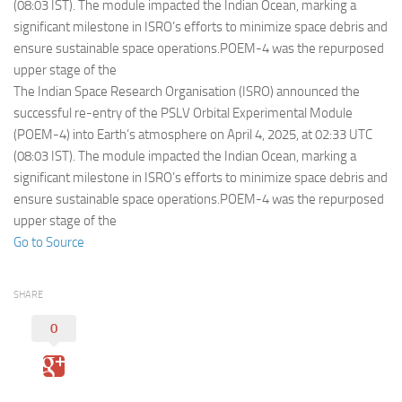
Eventi
(08:03 IST). The module impacted the Indian Ocean, marking a
significant milestone in ISRO’s efforts to minimize space debris and
ensure sustainable space operations.POEM-4 was the repurposed
upper stage of the
The Indian Space Research Organisation (ISRO) announced the
successful re-entry of the PSLV Orbital Experimental Module
(POEM-4) into Earth’s atmosphere on April 4, 2025, at 02:33 UTC
(08:03 IST). The module impacted the Indian Ocean, marking a
significant milestone in ISRO’s efforts to minimize space debris and
ensure sustainable space operations.POEM-4 was the repurposed
upper stage of the
Go to Source
SHARE
0