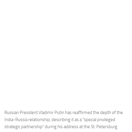
Industria
Notizie Estero
Compagnie Aeree
Forze Aeree
Industria
Media
Video
Aeroporti
Compagnie Aeree
Forze Aeree
Incidenti
Russian President Vladimir Putin has reaffirmed the depth of the
India-Russia relationship, describing it as a “special privileged
Industria
strategic partnership” during his address at the St. Petersburg