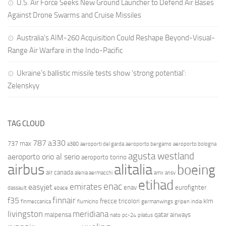
U.S. Air Force Seeks New Ground Launcher to Defend Air Bases
Against Drone Swarms and Cruise Missiles
Australia’s AIM-260 Acquisition Could Reshape Beyond-Visual-
Range Air Warfare in the Indo-Pacific
Ukraine’s ballistic missile tests show ‘strong potential’:
Zelenskyy
TAG CLOUD
787
a330
737 max
a380
aeroporti del garda
aeroporto bergamo
aeroporto bologna
agusta westland
aeroporto orio al serio
aeroporto torino
airbus
alitalia
boeing
air canada
alenia aermacchi
amx
ansv
etihad
enac
emirates
easyjet
enav
eurofighter
dassault
ebace
finnair
f35
frecce tricolori
klm
finmeccanica
fiumicino
germanwings
gripen
india
livingston
meridiana
malpensa
qatar airways
nato
pc-24
pilatus