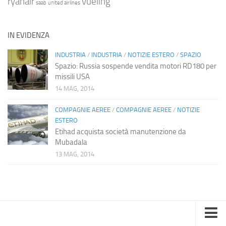
ryanair
vueling
saab
united airlines
IN EVIDENZA
INDUSTRIA
/
INDUSTRIA
/
NOTIZIE ESTERO
/
SPAZIO
Spazio: Russia sospende vendita motori RD180 per
missili USA
14 MAG, 2014
COMPAGNIE AEREE
/
COMPAGNIE AEREE
/
NOTIZIE
ESTERO
Etihad acquista società manutenzione da
Mubadala
13 MAG, 2014