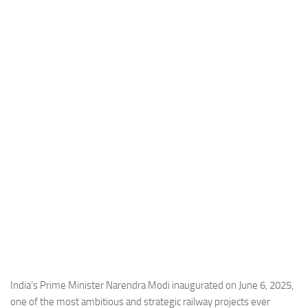
Industria
Notizie Estero
Compagnie Aeree
Forze Aeree
Industria
Media
Video
Aeroporti
Compagnie Aeree
Forze Aeree
Incidenti
Industria
India’s Prime Minister Narendra Modi inaugurated on June 6, 2025,
one of the most ambitious and strategic railway projects ever