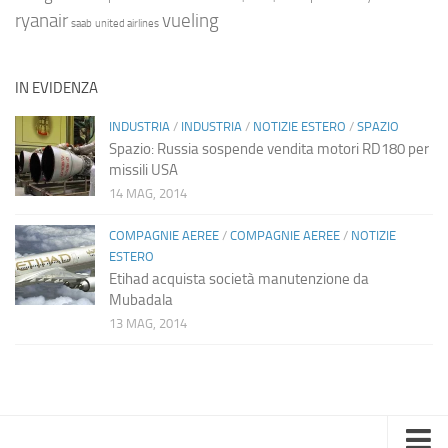
ryanair
vueling
saab
united airlines
IN EVIDENZA
INDUSTRIA
/
INDUSTRIA
/
NOTIZIE ESTERO
/
SPAZIO
Spazio: Russia sospende vendita motori RD180 per
missili USA
14 MAG, 2014
COMPAGNIE AEREE
/
COMPAGNIE AEREE
/
NOTIZIE
ESTERO
Etihad acquista società manutenzione da
Mubadala
13 MAG, 2014