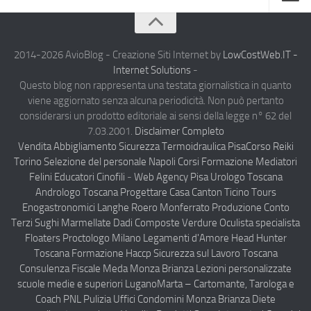
Home
Chi Siamo
2014-2026 AvioBlog - Creazione Siti Internet by
LowCostWeb.IT -
Internet Solutions
-
Notizie Estero
Questo blog non rappresenta una testata giornalistica in quanto
viene aggiornato senza alcuna periodicità. Non può pertanto
Compagnie Aeree
considerarsi un prodotto editoriale ai sensi della legge n° 62 del
Forze Aeree
7.03.2001.
Disclaimer Completo
Vendita Abbigliamento Sicurezza
Termoidraulica Pisa
Corso Reiki
Industria
Torino
Selezione del personale Napoli
Corsi Formazione Mediatori
Notizie Italia
Felini Educatori Cinofili
-
Web Agency Pisa
Urologo Toscana
Andrologo Toscana
Progettare Casa Canton Ticino
Tours
Aeronautica Civile
Enogastronomici Langhe Roero Monferrato
Produzione Conto
Aeronautica Militare
Terzi Sughi Marmellate Dadi Composte Verdure
Oculista specialista
Floaters
Proctologo Milano
Legamenti d'Amore
Head Hunter
Aeroporti
Toscana
Formazione Haccp Sicurezza sul Lavoro Toscana
Compagnie Aeree
Consulenza Fiscale Meda Monza Brianza
Lezioni personalizzate
scuole medie e superiori Lugano
Marta – Cartomante, Tarologa e
Forze Aeree
Coach PNL
Pulizia Uffici Condomini Monza Brianza
Diete
Incidenti e inconvenienti aerei