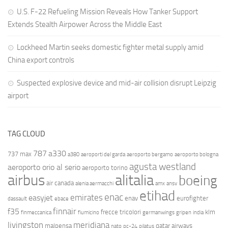
U.S. F-22 Refueling Mission Reveals How Tanker Support
Extends Stealth Airpower Across the Middle East
Lockheed Martin seeks domestic fighter metal supply amid
China export controls
Suspected explosive device and mid-air collision disrupt Leipzig
airport
TAG CLOUD
787
a330
737 max
a380
aeroporti del garda
aeroporto bergamo
aeroporto bologna
agusta westland
aeroporto orio al serio
aeroporto torino
airbus
alitalia
boeing
air canada
alenia aermacchi
amx
ansv
etihad
enac
emirates
easyjet
enav
eurofighter
dassault
ebace
finnair
f35
frecce tricolori
klm
finmeccanica
fiumicino
germanwings
gripen
india
livingston
meridiana
malpensa
qatar airways
nato
pc-24
pilatus