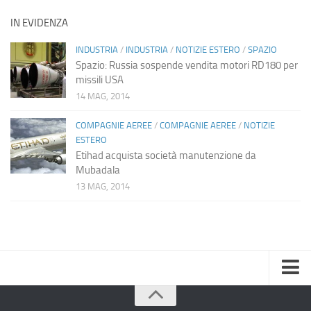
IN EVIDENZA
INDUSTRIA
/
INDUSTRIA
/
NOTIZIE ESTERO
/
SPAZIO
Spazio: Russia sospende vendita motori RD180 per
missili USA
14 MAG, 2014
COMPAGNIE AEREE
/
COMPAGNIE AEREE
/
NOTIZIE
ESTERO
Etihad acquista società manutenzione da
Mubadala
13 MAG, 2014
Home