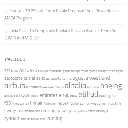
France’s ₹3.25 Lakh Crore Rafale Proposal Could Power India’s
AMCA Program
India Plans To Completely Replace Russian Avionics From Su-
30MKI And MiG-29
TAG CLOUD
787
a330
737 max
a380
aeroporti del garda
aeroporto bergamo
aeroporto bologna
agusta westland
aeroporto orio al serio
aeroporto torino
airbus
alitalia
boeing
air canada
alenia aermacchi
amx
ansv
etihad
enac
emirates
easyjet
enav
eurofighter
dassault
ebace
finnair
f35
frecce tricolori
klm
finmeccanica
fiumicino
germanwings
gripen
india
livingston
meridiana
malpensa
qatar airways
nato
pc-24
pilatus
ryanair
vueling
saab
united airlines