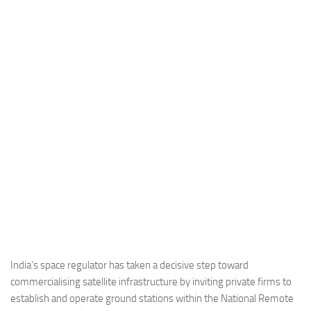
Industria
Notizie Estero
Compagnie Aeree
Forze Aeree
Industria
Media
Video
Aeroporti
Compagnie Aeree
Forze Aeree
Incidenti
India’s space regulator has taken a decisive step toward
commercialising satellite infrastructure by inviting private firms to
Industria
establish and operate ground stations within the National Remote