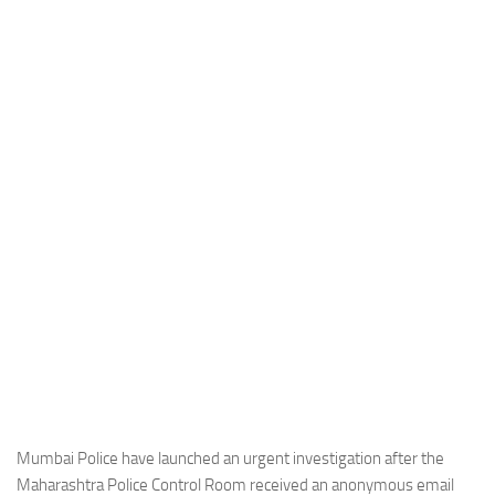
Industria
Notizie Estero
Compagnie Aeree
Forze Aeree
Industria
Media
Video
Aeroporti
Compagnie Aeree
Forze Aeree
Incidenti
Industria
Mumbai Police have launched an urgent investigation after the
Maharashtra Police Control Room received an anonymous email