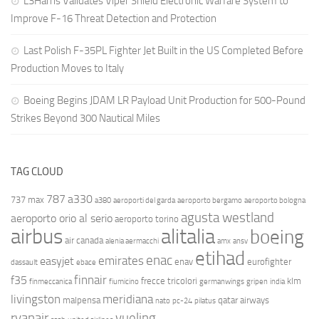
L3Harris Validates Viper Shield Electronic Warfare System to
Improve F-16 Threat Detection and Protection
Last Polish F-35PL Fighter Jet Built in the US Completed Before
Production Moves to Italy
Boeing Begins JDAM LR Payload Unit Production for 500-Pound
Strikes Beyond 300 Nautical Miles
TAG CLOUD
787
a330
737 max
a380
aeroporti del garda
aeroporto bergamo
aeroporto bologna
agusta westland
aeroporto orio al serio
aeroporto torino
airbus
alitalia
boeing
air canada
alenia aermacchi
amx
ansv
etihad
enac
emirates
easyjet
enav
eurofighter
dassault
ebace
finnair
f35
frecce tricolori
klm
finmeccanica
fiumicino
germanwings
gripen
india
livingston
meridiana
malpensa
qatar airways
nato
pc-24
pilatus
ryanair
vueling