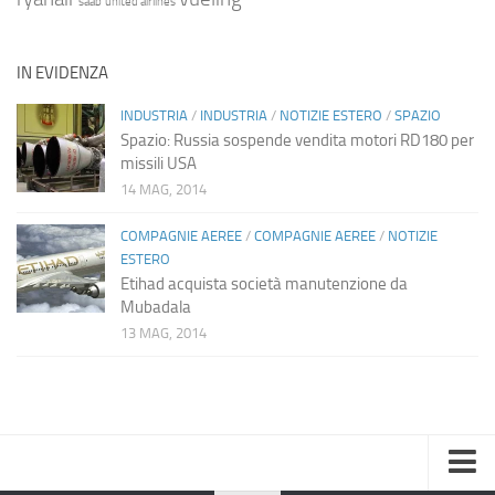
saab
united airlines
IN EVIDENZA
INDUSTRIA
/
INDUSTRIA
/
NOTIZIE ESTERO
/
SPAZIO
Spazio: Russia sospende vendita motori RD180 per
missili USA
14 MAG, 2014
COMPAGNIE AEREE
/
COMPAGNIE AEREE
/
NOTIZIE
ESTERO
Etihad acquista società manutenzione da
Mubadala
13 MAG, 2014