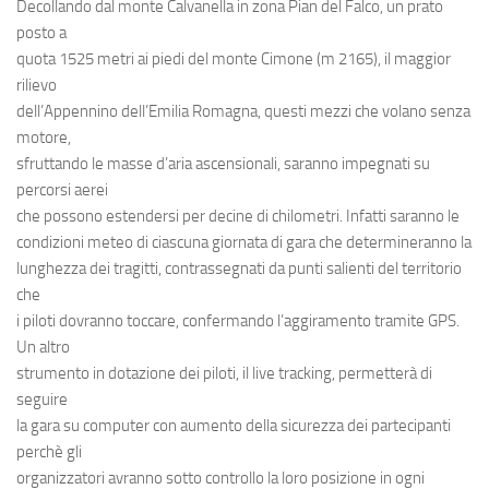
Eventi
Decollando dal monte Calvanella in zona Pian del Falco, un prato
posto a
quota 1525 metri ai piedi del monte Cimone (m 2165), il maggior
rilievo
dell’Appennino dell’Emilia Romagna, questi mezzi che volano senza
motore,
sfruttando le masse d’aria ascensionali, saranno impegnati su
percorsi aerei
che possono estendersi per decine di chilometri. Infatti saranno le
condizioni meteo di ciascuna giornata di gara che determineranno la
lunghezza dei tragitti, contrassegnati da punti salienti del territorio
che
i piloti dovranno toccare, confermando l’aggiramento tramite GPS.
Un altro
strumento in dotazione dei piloti, il live tracking, permetterà di
seguire
la gara su computer con aumento della sicurezza dei partecipanti
perchè gli
organizzatori avranno sotto controllo la loro posizione in ogni