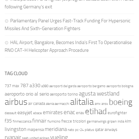
following Germany’s exit
Parliamentary Panel Urges Fast-Track Funding For Hypersonic
Missiles And Sixth-Generation Fighters
HAL Airport, Bangalore, Becomes India’s First To Operationalise
RNO CAT-H Helicopter Approach Procedure
TAG CLOUD
787
a330
737 max
a380
aeroporti del garda
aeroporto bergamo
aeroporto bologna
agusta westland
aeroporto orio al serio
aeroporto torino
airbus
alitalia
boeing
air canada
alenia aermacchi
amx
ansv
etihad
enac
emirates
easyjet
enav
eurofighter
dassault
ebace
finnair
f35
frecce tricolori
klm
finmeccanica
fiumicino
germanwings
gripen
india
livingston
meridiana
malpensa
qatar airways
nato
pc-24
pilatus
ryanair
vueling
saab
united airlines