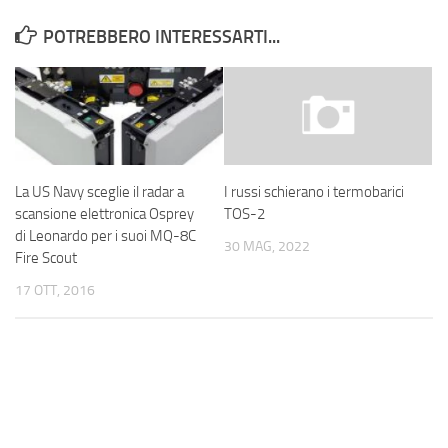
POTREBBERO INTERESSARTI...
La US Navy sceglie il radar a
I russi schierano i termobarici
scansione elettronica Osprey
TOS-2
di Leonardo per i suoi MQ-8C
30 MAG, 2022
Fire Scout
17 OTT, 2016