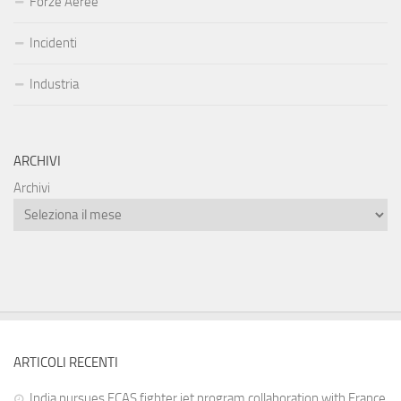
Forze Aeree
Incidenti
Industria
ARCHIVI
Archivi
ARTICOLI RECENTI
India pursues FCAS fighter jet program collaboration with France