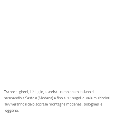
Industria
Notizie Estero
Compagnie Aeree
Forze Aeree
Industria
Media
Video
Aeroporti
Compagnie Aeree
Forze Aeree
Tra pochi giorni, il 7 luglio, si aprirà il campionato italiano di
Incidenti
parapendio a Sestola (Modena) e fino al 12 nugoli di vele multicolori
ravviveranno il cielo sopra le montagne modenesi, bolognesi e
Industria
reggiane.