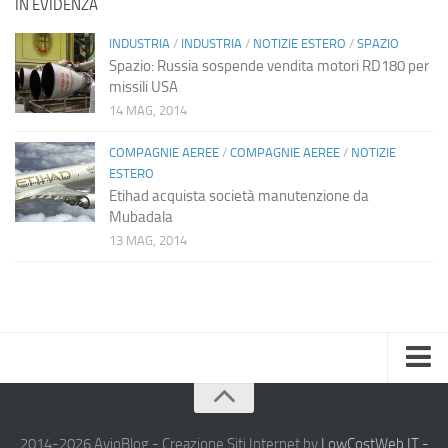
IN EVIDENZA
INDUSTRIA
/
INDUSTRIA
/
NOTIZIE ESTERO
/
SPAZIO
Spazio: Russia sospende vendita motori RD180 per
missili USA
14 MAG, 2014
COMPAGNIE AEREE
/
COMPAGNIE AEREE
/
NOTIZIE
ESTERO
Etihad acquista società manutenzione da
Mubadala
13 MAG, 2014
Home
Chi Siamo
2014-2026 AvioBlog - Creazione Siti Internet by
LowCostWeb.IT -