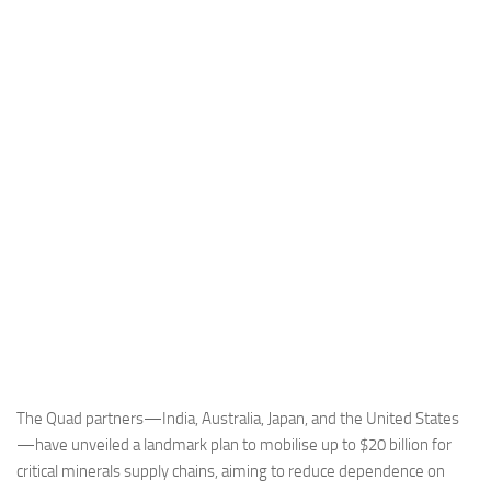
Industria
Notizie Estero
Compagnie Aeree
Forze Aeree
Industria
Media
Video
Aeroporti
Compagnie Aeree
Forze Aeree
Incidenti
The Quad partners—India, Australia, Japan, and the United States
—have unveiled a landmark plan to mobilise up to $20 billion for
Industria
critical minerals supply chains, aiming to reduce dependence on