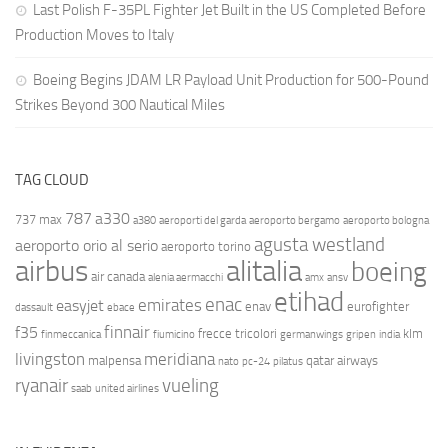
Last Polish F-35PL Fighter Jet Built in the US Completed Before
Production Moves to Italy
Boeing Begins JDAM LR Payload Unit Production for 500-Pound
Strikes Beyond 300 Nautical Miles
TAG CLOUD
787
a330
737 max
a380
aeroporti del garda
aeroporto bergamo
aeroporto bologna
agusta westland
aeroporto orio al serio
aeroporto torino
airbus
alitalia
boeing
air canada
alenia aermacchi
amx
ansv
etihad
enac
emirates
easyjet
enav
eurofighter
dassault
ebace
finnair
f35
frecce tricolori
klm
finmeccanica
fiumicino
germanwings
gripen
india
livingston
meridiana
malpensa
qatar airways
nato
pc-24
pilatus
ryanair
vueling
saab
united airlines