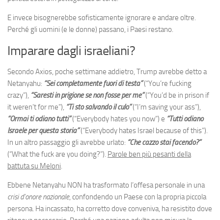
E invece bisognerebbe sofisticamente ignorare e andare oltre.
Perché gli uomini (e le donne) passano, i Paesi restano.
Imparare dagli israeliani?
Secondo Axios, poche settimane addietro, Trump avrebbe detto a
Netanyahu:
“Sei completamente fuori di testa”
(“You’re fucking
crazy”),
“Saresti in prigione se non fosse per me”
(“You’d be in prison if
it weren’t for me”),
“Ti sto salvando il culo”
(“I’m saving your ass”),
“Ormai ti odiano tutti”
(“Everybody hates you now”) e
“Tutti odiano
Israele per questa storia”
(“Everybody hates Israel because of this”).
In un altro passaggio gli avrebbe urlato:
“Che cazzo stai facendo?”
(“What the fuck are you doing?”).
Parole ben più pesanti della
battuta su Meloni
.
Ebbene Netanyahu NON ha trasformato l’offesa personale in una
crisi d’onore nazionale
, confondendo un Paese con la propria piccola
persona. Ha incassato, ha corretto dove conveniva, ha resistito dove