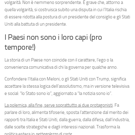
volgarità. Non è nemmeno sorprendente. È grave che, attorno a
quella volgarità, si costruisca subito una disputa in cui l’Italia rischia
di essere ridotta alla postura di un presidente del consiglio e gli Stati
Uniti alla battuta di un presidente.
I Paesi non sono i loro capi (pro
tempore!)
La storia di un Paese non coincide con il carattere, l’ego o la
convenienza comunicativa di chi la governa per qualche anno.
Confondere l’Italia con Meloni, o gli Stati Uniti con Trump, significa
accettare la stessa logica dell’assolutismo, ma in versione televisiva
e social: “lo Stato sono io”, aggiornato a “la notizia sono io”.
La polemica, alla fine, serve soprattutto ai due protagonisti
. Fa
parlare di loro, alimenta tifoserie, sposta l’attenzione dal merito dei
rapporti tra Italia e Stati Uniti, dalla guerra, dalla difesa, dall’industria,
dalle scelte strategiche e dagli interessi nazionali. Trasforma la
politica estera in
pettegolezzo di corte
.