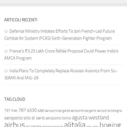
ARTICOLI RECENTI
Defence Ministry Initiates Efforts To Join French-Led Future
Combat Air System (FCAS) Sixth‑Generation Fighter Program
France’s ₹3.25 Lakh Crore Rafale Proposal Could Power India’s
AMCA Program
India Plans To Completely Replace Russian Avionics From Su-
30MKI And MiG-29
TAG CLOUD
787
a330
737 max
a380
aeroporti del garda
aeroporto bergamo
aeroporto bologna
agusta westland
aeroporto orio al serio
aeroporto torino
airbus
alitalia
boeing
air canada
alenia aermacchi
amx
ansv