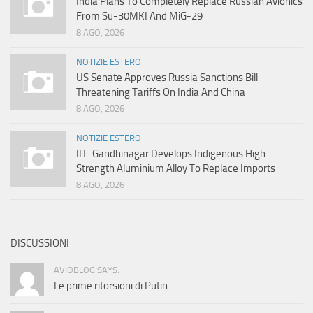
India Plans To Completely Replace Russian Avionics
From Su-30MKI And MiG-29
8 AGO, 2026
NOTIZIE ESTERO
US Senate Approves Russia Sanctions Bill
Threatening Tariffs On India And China
8 AGO, 2026
NOTIZIE ESTERO
IIT-Gandhinagar Develops Indigenous High-
Strength Aluminium Alloy To Replace Imports
8 AGO, 2026
DISCUSSIONI
AVIOBLOG SAYS:
Le prime ritorsioni di Putin