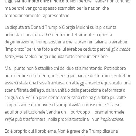
Eventi
Oggi siamo molto oltre il ridicolo
. Non perché i leader non contino,
ma perché vengono spesso scambiati per le nazioni che
temporaneamente rappresentano.
La disputa tra Donald Trump e Giorgia Meloni sulla presunta
richiesta di una foto al G7 rientra perfettamente in questa
degenerazione
. Trump sostiene che la premier italiana lo avrebbe
“implorato” per una foto e che lui avrebbe ceduto perché
gli avrebbe
fatto pena
. Meloni nega e liquida tutto come invenzione.
Ma il punto non è stabilire chi dei due stia mentendo. Potrebbero
non mentire nemmeno, nel senso più banale del termine. Potrebbe
esserci stata una frase fraintesa, un atteggiamento equivocato, una
scena filtrata dall’ego, dalla vanità o dalla percezione deformata di
chi guarda. Per un presidente americano che ha già dato più volte
l’impressione di muoversi tra impulsività, narcisismo e “scarso
equilibrio istituzionale”, anche un –
purtroppo
– oramai normale
selfie
può trasformarsi, nella propria testolina, in un’
implorazione
.
Ed è proprio qui il problema. Non è grave che Trump dica una