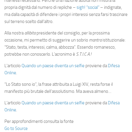
riteneva necessario. Perché una nazione adulta non misura la
propria dignità dal numero di repliche –
sigh! “social”
– indignate,
ma dalla capacità di difendere i propri interessi senza farsi trascinare
sul terreno scelto dall’altro.
Alla nostra
allibita
presidente del consiglio, per la prossima
occasione, mi permetto di suggerire un sobrio
mantra
istituzionale:
“Stato, testa, interessi, calma, abbozza”. Essendo romanesco,
potrebbe non conoscerlo. L’acronimo è
S.T.I.C.A.!
L’articolo
Quando un paese diventa un selfie
proviene da
Difesa
Online
.
“Lo Stato sono io”, la frase attribuita a Luigi XIV, resta forse il
manifesto più brutale dell’assolutismo. Ma aveva almeno…
L’articolo
Quando un paese diventa un selfie
proviene da
Difesa
Online
.
Per approfondimenti consulta la fonte
Go to Source