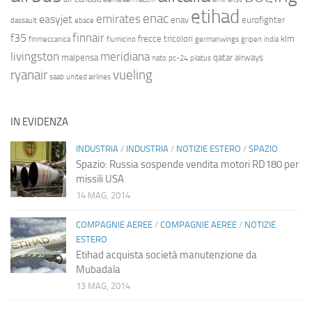
etihad
enac
emirates
easyjet
enav
eurofighter
dassault
ebace
finnair
f35
frecce tricolori
klm
finmeccanica
fiumicino
germanwings
gripen
india
livingston
meridiana
malpensa
qatar airways
nato
pc-24
pilatus
ryanair
vueling
saab
united airlines
IN EVIDENZA
INDUSTRIA
/
INDUSTRIA
/
NOTIZIE ESTERO
/
SPAZIO
Spazio: Russia sospende vendita motori RD180 per
missili USA
14 MAG, 2014
COMPAGNIE AEREE
/
COMPAGNIE AEREE
/
NOTIZIE
ESTERO
Etihad acquista società manutenzione da
Mubadala
13 MAG, 2014