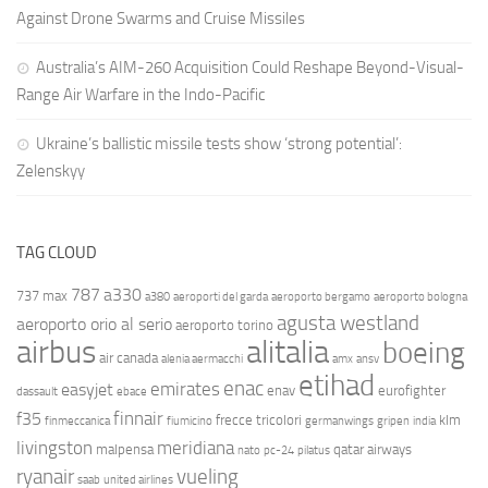
Against Drone Swarms and Cruise Missiles
Australia’s AIM-260 Acquisition Could Reshape Beyond-Visual-
Range Air Warfare in the Indo-Pacific
Ukraine’s ballistic missile tests show ‘strong potential’:
Zelenskyy
TAG CLOUD
787
a330
737 max
a380
aeroporti del garda
aeroporto bergamo
aeroporto bologna
agusta westland
aeroporto orio al serio
aeroporto torino
airbus
alitalia
boeing
air canada
alenia aermacchi
amx
ansv
etihad
enac
emirates
easyjet
enav
eurofighter
dassault
ebace
finnair
f35
frecce tricolori
klm
finmeccanica
fiumicino
germanwings
gripen
india
livingston
meridiana
malpensa
qatar airways
nato
pc-24
pilatus
ryanair
vueling
saab
united airlines