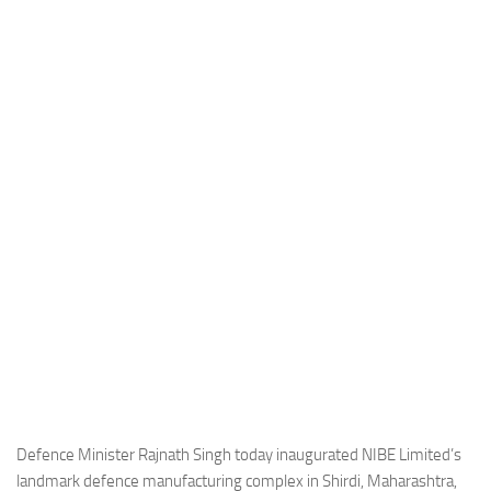
Industria
Notizie Estero
Compagnie Aeree
Forze Aeree
Industria
Media
Video
Aeroporti
Compagnie Aeree
Forze Aeree
Incidenti
Industria
Defence Minister Rajnath Singh today inaugurated NIBE Limited’s
landmark defence manufacturing complex in Shirdi, Maharashtra,