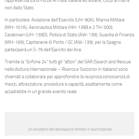
rappresentanza di Forze Armate italiane ed estere, Corpi armati e
non dello Stato.
In particolare: Aviazione dell’Esercito (UH-90A); Marina Militare
(MH-101A); Aeronautica Militare (HH-139B e 2 TH-500);
Carabinieri (UH-139D); Polizia di Stato (AW-139); Guardia di Finanza
(MH-169); Capitanerie di Porto / GC (AW-139); per la Spagna
parteciperà un S-76 dell’Ejercito del Aire.
Tramite la “Grifone 24” tutti gli “attori” del SAR (
Search and Rescue
nella dicitura internazionale – Ricerca e Soccorso in italiano) sono
chiamati a collaborare per approfondire la reciproca conoscenza di
mezzi, attrezzature, procedure e capacità, esattamente come
accadrebbe in un grande evento reale.
Un elicottero dell’Aeronautica Militare in esercitazione