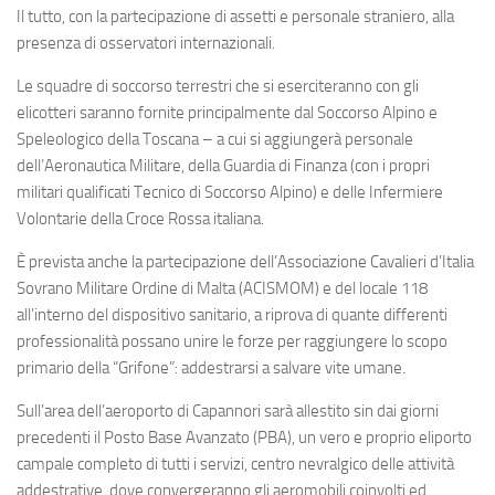
Il tutto, con la partecipazione di assetti e personale straniero, alla
presenza di osservatori internazionali.
Le squadre di soccorso terrestri che si eserciteranno con gli
elicotteri saranno fornite principalmente dal Soccorso Alpino e
Speleologico della Toscana – a cui si aggiungerà personale
dell’Aeronautica Militare, della Guardia di Finanza (con i propri
militari qualificati Tecnico di Soccorso Alpino) e delle Infermiere
Volontarie della Croce Rossa italiana.
È prevista anche la partecipazione dell’Associazione Cavalieri d’Italia
Sovrano Militare Ordine di Malta (ACISMOM) e del locale 118
all’interno del dispositivo sanitario, a riprova di quante differenti
professionalità possano unire le forze per raggiungere lo scopo
primario della “Grifone”: addestrarsi a salvare vite umane.
Sull’area dell’aeroporto di Capannori sarà allestito sin dai giorni
precedenti il Posto Base Avanzato (PBA), un vero e proprio eliporto
campale completo di tutti i servizi, centro nevralgico delle attività
addestrative, dove convergeranno gli aeromobili coinvolti ed