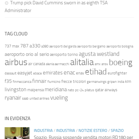
Trump pick David Cummins sworn in as eighth TSA
Administrator
TAG CLOUD
787
a330
737 max
a380
aeroporti del garda
aeroporto bergamo
aeroporto bologna
agusta westland
aeroporto orio al serio
aeroporto torino
airbus
alitalia
boeing
air canada
alenia aermacchi
amx
ansv
etihad
enac
emirates
easyjet
enav
eurofighter
dassault
ebace
finnair
f35
frecce tricolori
klm
finmeccanica
fiumicino
germanwings
gripen
india
livingston
meridiana
malpensa
qatar airways
nato
pc-24
pilatus
ryanair
vueling
saab
united airlines
IN EVIDENZA
INDUSTRIA
/
INDUSTRIA
/
NOTIZIE ESTERO
/
SPAZIO
Spazio: Russia sospende vendita motori RD180 per