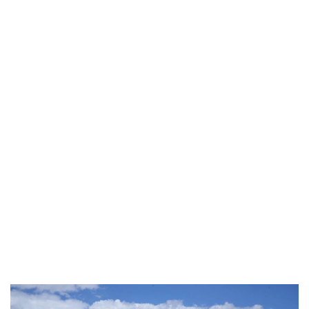
Industria
Notizie Estero
Compagnie Aeree
Forze Aeree
Industria
Media
Video
Aeroporti
Compagnie Aeree
Forze Aeree
Incidenti
Industria