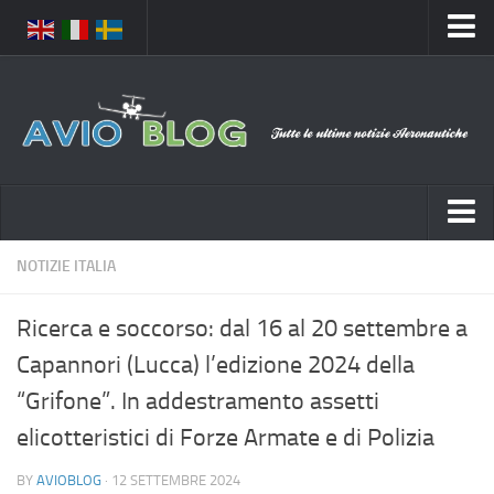
Home
Chi Siamo
Media
Foto
Video
Notizie Italia
NOTIZIE ITALIA
Contatti
Aeronautica Civile
Privacy
Ricerca e soccorso: dal 16 al 20 settembre a
Aeronautica Militare
Pubblicità
Capannori (Lucca) l’edizione 2024 della
Aeroporti
Disclaimer
“Grifone”. In addestramento assetti
Compagnie Aeree
Feed
elicotteristici di Forze Armate e di Polizia
Forze Aeree
Prenota Voli
BY
AVIOBLOG
· 12 SETTEMBRE 2024
Incidenti e inconvenienti aerei