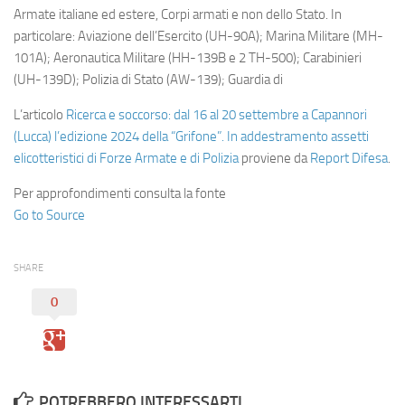
Armate italiane ed estere, Corpi armati e non dello Stato. In
particolare: Aviazione dell’Esercito (UH-90A); Marina Militare (MH-
101A); Aeronautica Militare (HH-139B e 2 TH-500); Carabinieri
(UH-139D); Polizia di Stato (AW-139); Guardia di
L’articolo
Ricerca e soccorso: dal 16 al 20 settembre a Capannori
(Lucca) l’edizione 2024 della “Grifone”. In addestramento assetti
elicotteristici di Forze Armate e di Polizia
proviene da
Report Difesa
.
Per approfondimenti consulta la fonte
Go to Source
SHARE
0
POTREBBERO INTERESSARTI...