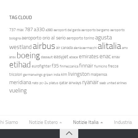
TAG CLOUD
787
a330
737 max
a380
aeroporti del garda
aeroporto bergamo
aeroporto
agusta
aeroporto orio al serio
aeroporto torino
bologna
airbus
alitalia
westland
air canada
alenia aermacchi
amx
boeing
enac
emirates
easyjet
enav
ansv
dassault
ebace
etihad
finnair
f35
eurofighter
frecce
finmeccanica
fiumicino
livingston
tricolori
klm
malpensa
germanwings
gripen
india
ryanair
meridiana
qatar airways
nato
pc-24
pilatus
saab
united airlines
vueling
hi Siamo
Notizie Estero
Notizie Italia
Industria