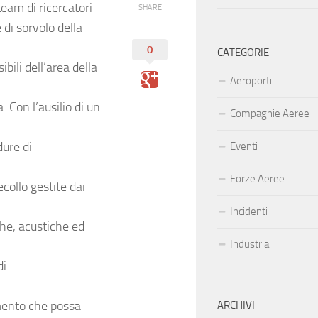
team di ricercatori
SHARE
 di sorvolo della
0
CATEGORIE
bili dell’area della
Aeroporti
. Con l’ausilio di un
Compagnie Aeree
dure di
Eventi
Forze Aeree
collo gestite dai
Incidenti
che, acustiche ed
Industria
di
imento che possa
ARCHIVI