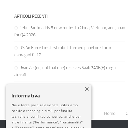
ARTICOLI RECENTI
Cebu Pacific adds 5 new routes to China, Vietnam, and Japan
for Q4 2026
US Air Force flies first robot-formed panel on storm-
damaged C-17
Ryan Air (no, not that one) receives Saab 340B(F) cargo
aircraft
×
Informativa
Noi e terze parti selezionate utilizziamo
cookie o tecnologie simili per finalità
Home
C
tecniche e, con il tuo consenso, anche per
altre finalità (“Performance”, “Funzionalità”
e “Targeting”) come specificato nella cookie