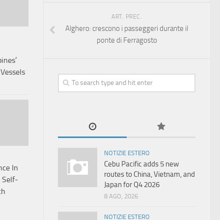
ART. PREC.
Alghero: crescono i passeggeri durante il
ponte di Ferragosto
pines’
 Vessels
NOTIZIE ESTERO
Cebu Pacific adds 5 new
nce In
routes to China, Vietnam, and
 Self-
Japan for Q4 2026
th
8 AGO, 2026
NOTIZIE ESTERO