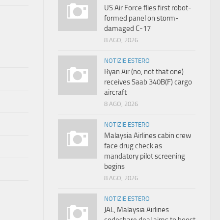
US Air Force flies first robot-
formed panel on storm-
damaged C-17
8 AGO, 2026
NOTIZIE ESTERO
Ryan Air (no, not that one)
receives Saab 340B(F) cargo
aircraft
8 AGO, 2026
NOTIZIE ESTERO
Malaysia Airlines cabin crew
face drug check as
mandatory pilot screening
begins
8 AGO, 2026
NOTIZIE ESTERO
JAL, Malaysia Airlines