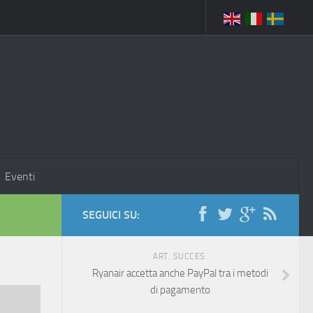
Eventi
SEGUICI SU:
ART. SUCCES.
Ryanair accetta anche PayPal tra i metodi
di pagamento