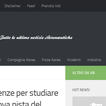
Disclaimer
Feed
Prenota Voli
i
Compagnie Aeree
Forze Aeree
Incidenti
Industria
ALTRO DA AB
enze per studiare
HOT NEWS!
ova pista del