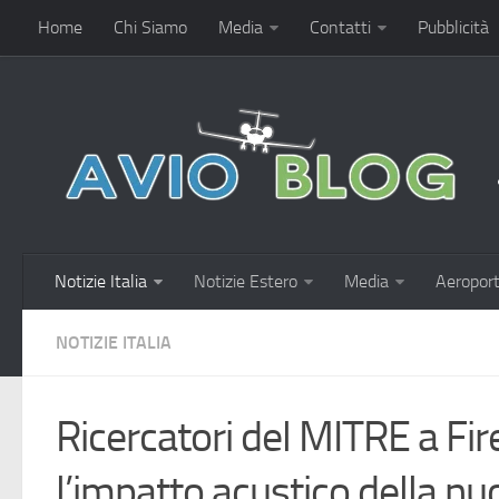
Home
Chi Siamo
Media
Contatti
Pubblicità
Notizie Italia
Notizie Estero
Media
Aeroport
NOTIZIE ITALIA
Ricercatori del MITRE a Fir
l’impatto acustico della nu