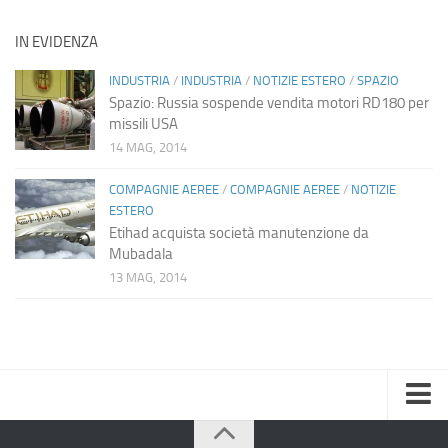
IN EVIDENZA
INDUSTRIA
/
INDUSTRIA
/
NOTIZIE ESTERO
/
SPAZIO
Spazio: Russia sospende vendita motori RD180 per
missili USA
14 MAG, 2014
COMPAGNIE AEREE
/
COMPAGNIE AEREE
/
NOTIZIE
ESTERO
Etihad acquista società manutenzione da
Mubadala
13 MAG, 2014
Home