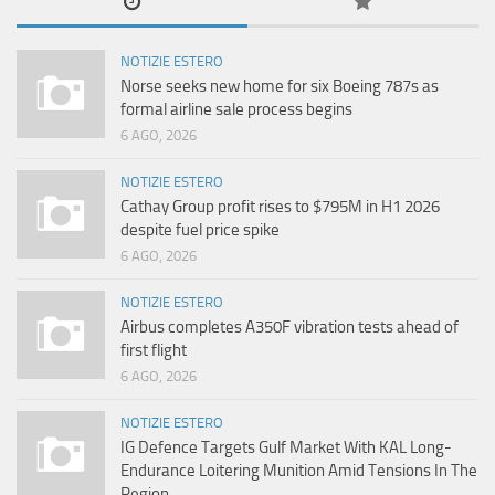
NOTIZIE ESTERO
Norse seeks new home for six Boeing 787s as
formal airline sale process begins
6 AGO, 2026
NOTIZIE ESTERO
Cathay Group profit rises to $795M in H1 2026
despite fuel price spike
6 AGO, 2026
NOTIZIE ESTERO
Airbus completes A350F vibration tests ahead of
first flight
6 AGO, 2026
NOTIZIE ESTERO
IG Defence Targets Gulf Market With KAL Long-
Endurance Loitering Munition Amid Tensions In The
Region