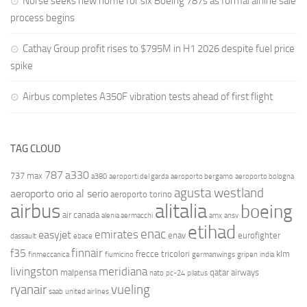
Norse seeks new home for six Boeing 787s as formal airline sale
process begins
Cathay Group profit rises to $795M in H1 2026 despite fuel price
spike
Airbus completes A350F vibration tests ahead of first flight
TAG CLOUD
787
a330
737 max
a380
aeroporti del garda
aeroporto bergamo
aeroporto bologna
agusta westland
aeroporto orio al serio
aeroporto torino
airbus
alitalia
boeing
air canada
alenia aermacchi
amx
ansv
etihad
enac
emirates
easyjet
enav
eurofighter
dassault
ebace
finnair
f35
frecce tricolori
klm
finmeccanica
fiumicino
germanwings
gripen
india
livingston
meridiana
malpensa
qatar airways
nato
pc-24
pilatus
ryanair
vueling
saab
united airlines