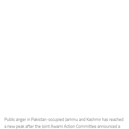
Industria
Notizie Estero
Compagnie Aeree
Forze Aeree
Industria
Media
Video
Aeroporti
Compagnie Aeree
Forze Aeree
Incidenti
Industria
Public anger in Pakistan‑occupied Jammu and Kashmir has reached
a new peak after the Joint Awami Action Committee announced a