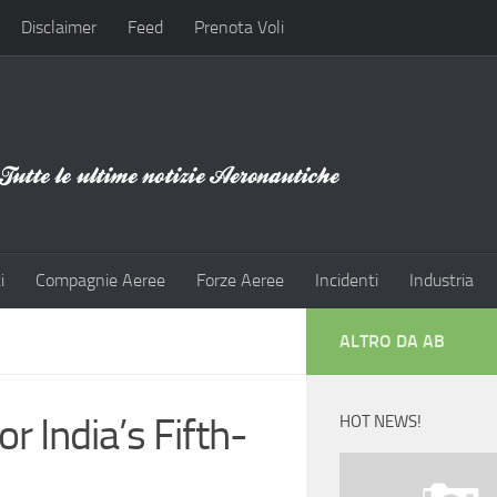
Disclaimer
Feed
Prenota Voli
i
Compagnie Aeree
Forze Aeree
Incidenti
Industria
ALTRO DA AB
r India’s Fifth-
HOT NEWS!