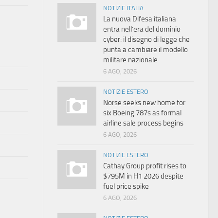
NOTIZIE ITALIA
La nuova Difesa italiana
entra nell’era del dominio
cyber: il disegno di legge che
punta a cambiare il modello
militare nazionale
6 AGO, 2026
NOTIZIE ESTERO
Norse seeks new home for
six Boeing 787s as formal
airline sale process begins
6 AGO, 2026
NOTIZIE ESTERO
Cathay Group profit rises to
$795M in H1 2026 despite
fuel price spike
6 AGO, 2026