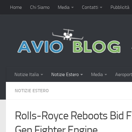
Home
Chi Siamo
Media
Contatti
Pubblicità
Notizie Italia
Notizie Estero
Media
Aeroport
NOTIZIE ESTERO
Rolls-Royce Reboots Bid Fo
Gen Fighter Engine