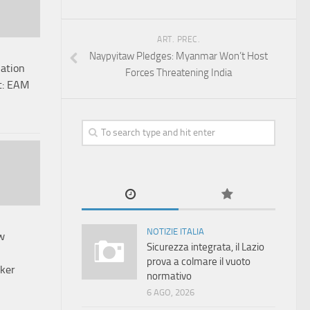
ART. PREC.
Naypyitaw Pledges: Myanmar Won’t Host
lation
Forces Threatening India
t: EAM
NOTIZIE ITALIA
w
Sicurezza integrata, il Lazio
prova a colmare il vuoto
ker
normativo
6 AGO, 2026