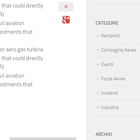
 that could directly
0
A)
il aviation
CATEGORIE
vestments that
Aeroporti
or aero gas turbine
Compagnie Aeree
 that could directly
Eventi
A)
il aviation
Forze Aeree
vestments that
Incidenti
Industria
ARCHIVI