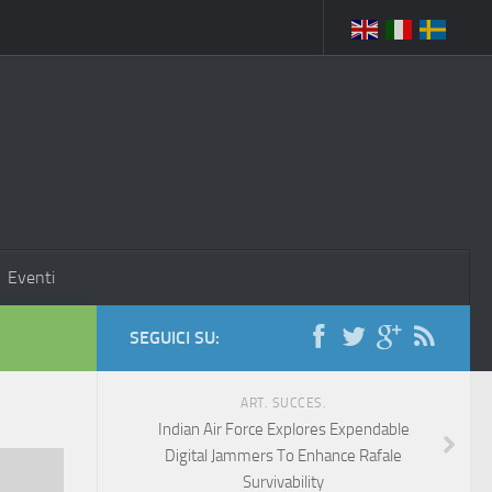
Eventi
SEGUICI SU:
ART. SUCCES.
Indian Air Force Explores Expendable
Digital Jammers To Enhance Rafale
Survivability