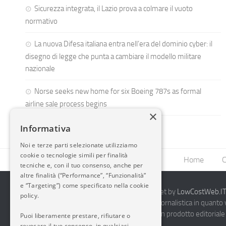
Sicurezza integrata, il Lazio prova a colmare il vuoto
normativo
La nuova Difesa italiana entra nell’era del dominio cyber: il
disegno di legge che punta a cambiare il modello militare
nazionale
Norse seeks new home for six Boeing 787s as formal
airline sale process begins
×
Informativa
Noi e terze parti selezionate utilizziamo
cookie o tecnologie simili per finalità
Home
C
tecniche e, con il tuo consenso, anche per
altre finalità (“Performance”, “Funzionalità”
e “Targeting”) come specificato nella cookie
2014-2026 AvioBlog - Creazione Siti Internet by
LowCostWeb.IT 
policy.
Questo blog non rappresenta una testata giornalistica in quanto
periodicità. Non può pertanto considerarsi un prodotto editoriale 
Puoi liberamente prestare, rifiutare o
7.03.2001.
Disclaimer Completo
revocare il tuo consenso, in qualsiasi