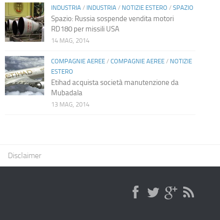
INDUSTRIA
/
INDUSTRIA
/
NOTIZIE ESTERO
/
SPAZIO
Spazio: Russia sospende vendita motori
RD180 per missili USA
14 MAG, 2014
COMPAGNIE AEREE
/
COMPAGNIE AEREE
/
NOTIZIE
ESTERO
Etihad acquista società manutenzione da
Mubadala
13 MAG, 2014
Disclaimer