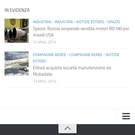
IN EVIDENZA
INDUSTRIA
/
INDUSTRIA
/
NOTIZIE ESTERO
/
SPAZIO
Spazio: Russia sospende vendita motori RD180 per
missili USA
14 MAG, 2014
COMPAGNIE AEREE
/
COMPAGNIE AEREE
/
NOTIZIE
ESTERO
Etihad acquista società manutenzione da
Mubadala
13 MAG, 2014
Home