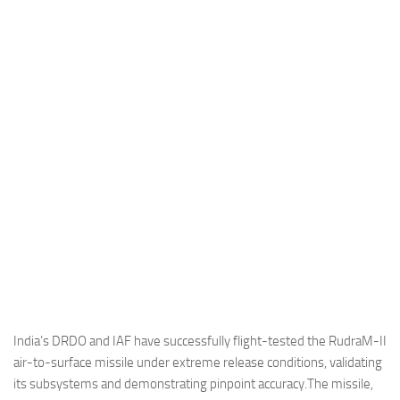
Industria
Notizie Estero
Compagnie Aeree
Forze Aeree
Industria
Media
Video
Aeroporti
Compagnie Aeree
Forze Aeree
Incidenti
India’s DRDO and IAF have successfully flight-tested the RudraM-II
air-to-surface missile under extreme release conditions, validating
Industria
its subsystems and demonstrating pinpoint accuracy.The missile,