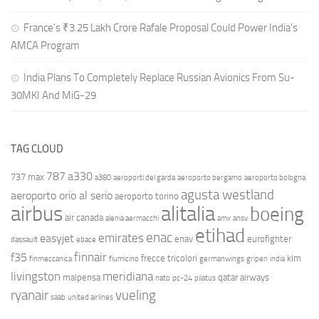
France’s ₹3.25 Lakh Crore Rafale Proposal Could Power India’s
AMCA Program
India Plans To Completely Replace Russian Avionics From Su-
30MKI And MiG-29
TAG CLOUD
787
a330
737 max
a380
aeroporti del garda
aeroporto bergamo
aeroporto bologna
agusta westland
aeroporto orio al serio
aeroporto torino
airbus
alitalia
boeing
air canada
alenia aermacchi
amx
ansv
etihad
enac
emirates
easyjet
enav
eurofighter
dassault
ebace
finnair
f35
frecce tricolori
klm
finmeccanica
fiumicino
germanwings
gripen
india
livingston
meridiana
malpensa
qatar airways
nato
pc-24
pilatus
ryanair
vueling
saab
united airlines