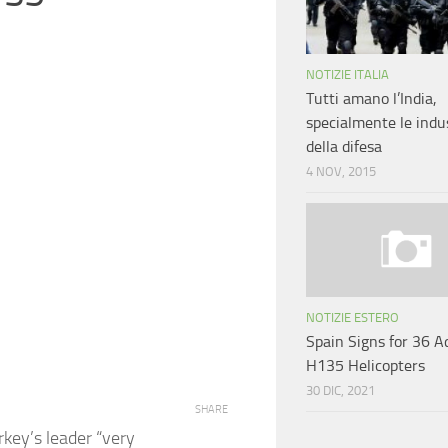
NOTIZIE ITALIA
Tutti amano l’India,
specialmente le indu
della difesa
4 NOV, 2015
NOTIZIE ESTERO
Spain Signs for 36 A
H135 Helicopters
30 DIC, 2021
SHARE
key’s leader “very