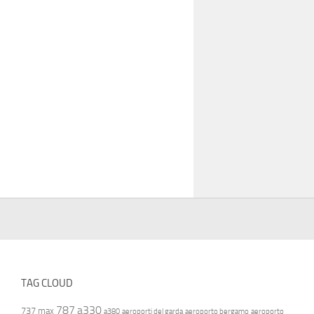
TAG CLOUD
787
a330
737 max
a380
aeroporti del garda
aeroporto bergamo
aeroporto