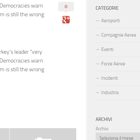
f Democracies warn
0
CATEGORIE
m is still the wrong
Aeroporti
Compagnie Aeree
Eventi
key’s leader “very
f Democracies warn
Forze Aeree
m is still the wrong
Incidenti
Industria
ARCHIVI
Archivi