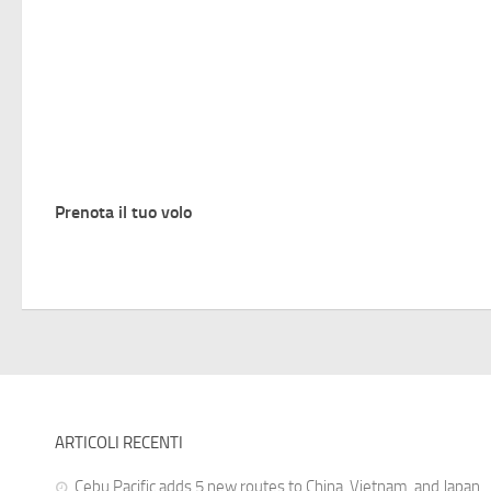
Prenota il tuo volo
ARTICOLI RECENTI
Cebu Pacific adds 5 new routes to China, Vietnam, and Japan