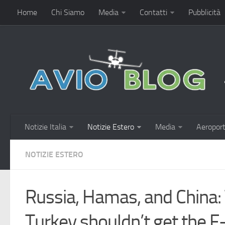
Home
Chi Siamo
Media
Contatti
Pubblicità
Notizie Italia
Notizie Estero
Media
Aeroport
NOTIZIE ESTERO
Russia, Hamas, and China:
Turkey shouldn’t get the F