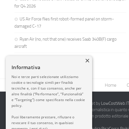
for Q4 2026
US Air Force flies first robot-formed panel on storm-
damaged C-17
Ryan Air (no, not that one) receives Saab 340B(F) cargo
aircraft
×
Informativa
Noi e terze parti selezionate utilizziamo
cookie o tecnologie simili per finalità
Home
C
tecniche e, con il tuo consenso, anche per
altre finalità (“Performance”, “Funzionalità”
e “Targeting”) come specificato nella cookie
2014-2026 AvioBlog - Creazione Siti Internet by
LowCostWeb.IT 
policy.
Questo blog non rappresenta una testata giornalistica in quanto
periodicità. Non può pertanto considerarsi un prodotto editoriale 
Puoi liberamente prestare, rifiutare o
7.03.2001.
Disclaimer Completo
revocare il tuo consenso, in qualsiasi
momento.
Vendita Abbigliamento Sicurezza
Termoidraulica Pisa
Corso Reiki
Leggi di più