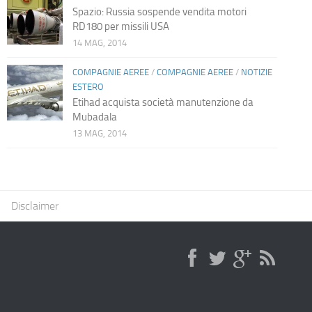
Spazio: Russia sospende vendita motori
RD180 per missili USA
14 MAG, 2014
COMPAGNIE AEREE
/
COMPAGNIE AEREE
/
NOTIZIE
ESTERO
Etihad acquista società manutenzione da
Mubadala
13 MAG, 2014
Disclaimer