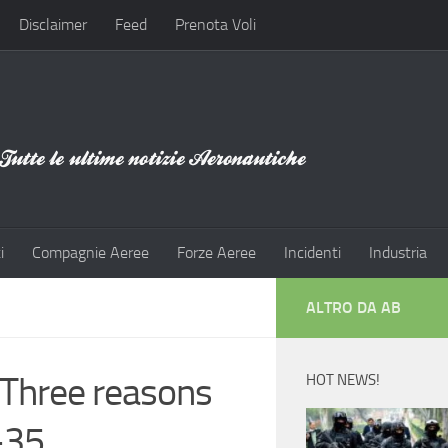
Disclaimer
Feed
Prenota Voli
i
Compagnie Aeree
Forze Aeree
Incidenti
Industria
ALTRO DA AB
 Three reasons
HOT NEWS!
-35