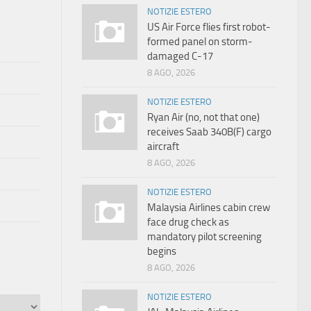
NOTIZIE ESTERO
US Air Force flies first robot-
formed panel on storm-
damaged C-17
8 AGO, 2026
NOTIZIE ESTERO
Ryan Air (no, not that one)
receives Saab 340B(F) cargo
aircraft
8 AGO, 2026
NOTIZIE ESTERO
Malaysia Airlines cabin crew
face drug check as
mandatory pilot screening
begins
8 AGO, 2026
NOTIZIE ESTERO