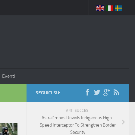
Eventi
SEGUICI SU:
ART. SUCCES.
AstraDrones Unveils Indigenous High-
Speed Interceptor To Strengthen Border
Security